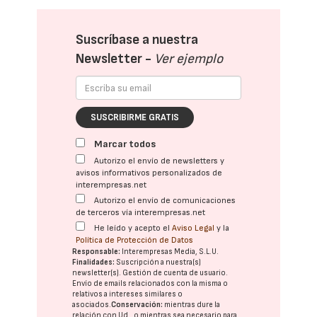
Suscríbase a nuestra
Newsletter -
Ver ejemplo
SUSCRIBIRME GRATIS
Marcar todos
Autorizo el envío de newsletters y
avisos informativos personalizados de
interempresas.net
Autorizo el envío de comunicaciones
de terceros vía interempresas.net
He leído y acepto el
Aviso Legal
y la
Política de Protección de Datos
Responsable:
Interempresas Media, S.L.U.
Finalidades:
Suscripción a nuestra(s)
newsletter(s). Gestión de cuenta de usuario.
Envío de emails relacionados con la misma o
relativos a intereses similares o
asociados.
Conservación:
mientras dure la
relación con Ud., o mientras sea necesario para