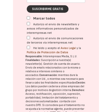
SUSCRIBIRME GRATIS
Marcar todos
Autorizo el envío de newsletters y
avisos informativos personalizados de
interempresas.net
Autorizo el envío de comunicaciones
de terceros vía interempresas.net
He leído y acepto el
Aviso Legal
y la
Política de Protección de Datos
Responsable:
Interempresas Media, S.L.U.
Finalidades:
Suscripción a nuestra(s)
newsletter(s). Gestión de cuenta de usuario.
Envío de emails relacionados con la misma o
relativos a intereses similares o
asociados.
Conservación:
mientras dure la
relación con Ud., o mientras sea necesario para
llevar a cabo las finalidades especificadas
Cesión:
Los datos pueden cederse a otras
empresas del
grupo
por motivos de gestión interna.
Derechos:
Acceso, rectificación, oposición, supresión,
portabilidad, limitación del tratatamiento y
decisiones automatizadas:
contacte con
nuestro DPD
. Si considera que el tratamiento no
se ajusta a la normativa vigente, puede presentar