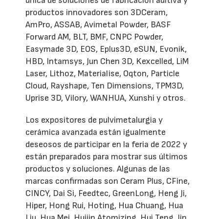
única de soluciones de fabricación aditiva y
productos innovadores son 3DCeram,
AmPro, ASSAB, Avimetal Powder, BASF
Forward AM, BLT, BMF, CNPC Powder,
Easymade 3D, EOS, Eplus3D, eSUN, Evonik,
HBD, Intamsys, Jun Chen 3D, Kexcelled, LiM
Laser, Lithoz, Materialise, Oqton, Particle
Cloud, Rayshape, Ten Dimensions, TPM3D,
Uprise 3D, Vilory, WANHUA, Xunshi y otros.
Los expositores de pulvimetalurgia y
cerámica avanzada están igualmente
deseosos de participar en la feria de 2022 y
están preparados para mostrar sus últimos
productos y soluciones. Algunas de las
marcas confirmadas son Ceram Plus, CFine,
CINCY, Dai Si, Feedtec, GreenLong, Heng Ji,
Hiper, Hong Rui, Hoting, Hua Chuang, Hua
Liu, Hua Mei, Huijin Atomizing, Hui Teng, Jin