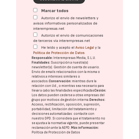
Marcar todos
Autorizo el envío de newsletters y
avisos informativos personalizados de
interempresas.net
Autorizo el envío de comunicaciones
de terceros vía interempresas.net
He leído y acepto el
Aviso Legal
y la
Política de Protección de Datos
Responsable:
Interempresas Media, S.L.U.
Finalidades:
Suscripción a nuestra(s)
newsletter(s). Gestión de cuenta de usuario.
Envío de emails relacionados con la misma o
relativos a intereses similares o
asociados.
Conservación:
mientras dure la
relación con Ud., o mientras sea necesario para
llevar a cabo las finalidades especificadas
Cesión:
Los datos pueden cederse a otras
empresas del
grupo
por motivos de gestión interna.
Derechos:
Acceso, rectificación, oposición, supresión,
portabilidad, limitación del tratatamiento y
decisiones automatizadas:
contacte con
nuestro DPD
. Si considera que el tratamiento no
se ajusta a la normativa vigente, puede presentar
reclamación ante la
AEPD
.
Más información:
Política de Protección de Datos