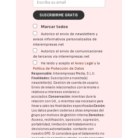
SUSCRIBIRME GRATIS
Marcar todos
Autorizo el envío de newsletters y
avisos informativos personalizados de
interempresas.net
Autorizo el envío de comunicaciones
de terceros vía interempresas.net
He leído y acepto el
Aviso Legal
y la
Política de Protección de Datos
Responsable:
Interempresas Media, S.L.U.
Finalidades:
Suscripción a nuestra(s)
newsletter(s). Gestión de cuenta de usuario.
Envío de emails relacionados con la misma o
relativos a intereses similares o
asociados.
Conservación:
mientras dure la
relación con Ud., o mientras sea necesario para
llevar a cabo las finalidades especificadas
Cesión:
Los datos pueden cederse a otras
empresas del
grupo
por motivos de gestión interna.
Derechos:
Acceso, rectificación, oposición, supresión,
portabilidad, limitación del tratatamiento y
decisiones automatizadas:
contacte con
nuestro DPD
. Si considera que el tratamiento no