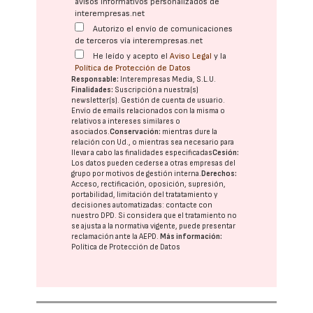
avisos informativos personalizados de
interempresas.net
Autorizo el envío de comunicaciones
de terceros vía interempresas.net
He leído y acepto el
Aviso Legal
y la
Política de Protección de Datos
Responsable:
Interempresas Media, S.L.U.
Finalidades:
Suscripción a nuestra(s)
newsletter(s). Gestión de cuenta de usuario.
Envío de emails relacionados con la misma o
relativos a intereses similares o
asociados.
Conservación:
mientras dure la
relación con Ud., o mientras sea necesario para
llevar a cabo las finalidades especificadas
Cesión:
Los datos pueden cederse a otras
empresas del
grupo
por motivos de gestión interna.
Derechos:
Acceso, rectificación, oposición, supresión,
portabilidad, limitación del tratatamiento y
decisiones automatizadas:
contacte con
nuestro DPD
. Si considera que el tratamiento no
se ajusta a la normativa vigente, puede presentar
reclamación ante la
AEPD
.
Más información:
Política de Protección de Datos