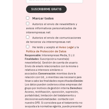
SUSCRIBIRME GRATIS
Marcar todos
Autorizo el envío de newsletters y
avisos informativos personalizados de
interempresas.net
Autorizo el envío de comunicaciones
de terceros vía interempresas.net
He leído y acepto el
Aviso Legal
y la
Política de Protección de Datos
Responsable:
Interempresas Media, S.L.U.
Finalidades:
Suscripción a nuestra(s)
newsletter(s). Gestión de cuenta de usuario.
Envío de emails relacionados con la misma o
relativos a intereses similares o
asociados.
Conservación:
mientras dure la
relación con Ud., o mientras sea necesario para
llevar a cabo las finalidades especificadas
Cesión:
Los datos pueden cederse a otras
empresas del
grupo
por motivos de gestión interna.
Derechos:
Acceso, rectificación, oposición, supresión,
portabilidad, limitación del tratatamiento y
decisiones automatizadas:
contacte con
nuestro DPD
. Si considera que el tratamiento no
se ajusta a la normativa vigente, puede presentar