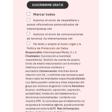
SUSCRIBIRME GRATIS
Marcar todos
Autorizo el envío de newsletters y
avisos informativos personalizados de
interempresas.net
Autorizo el envío de comunicaciones
de terceros vía interempresas.net
He leído y acepto el
Aviso Legal
y la
Política de Protección de Datos
Responsable:
Interempresas Media, S.L.U.
Finalidades:
Suscripción a nuestra(s)
newsletter(s). Gestión de cuenta de usuario.
Envío de emails relacionados con la misma o
relativos a intereses similares o
asociados.
Conservación:
mientras dure la
relación con Ud., o mientras sea necesario para
llevar a cabo las finalidades especificadas
Cesión:
Los datos pueden cederse a otras
empresas del
grupo
por motivos de gestión interna.
Derechos:
Acceso, rectificación, oposición, supresión,
portabilidad, limitación del tratatamiento y
decisiones automatizadas:
contacte con
nuestro DPD
. Si considera que el tratamiento no
se ajusta a la normativa vigente, puede presentar
reclamación ante la
AEPD
.
Más información: