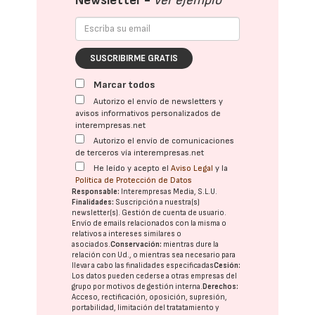
Newsletter -
Ver ejemplo
SUSCRIBIRME GRATIS
Marcar todos
Autorizo el envío de newsletters y
avisos informativos personalizados de
interempresas.net
Autorizo el envío de comunicaciones
de terceros vía interempresas.net
He leído y acepto el
Aviso Legal
y la
Política de Protección de Datos
Responsable:
Interempresas Media, S.L.U.
Finalidades:
Suscripción a nuestra(s)
newsletter(s). Gestión de cuenta de usuario.
Envío de emails relacionados con la misma o
relativos a intereses similares o
asociados.
Conservación:
mientras dure la
relación con Ud., o mientras sea necesario para
llevar a cabo las finalidades especificadas
Cesión:
Los datos pueden cederse a otras
empresas del
grupo
por motivos de gestión interna.
Derechos:
Acceso, rectificación, oposición, supresión,
portabilidad, limitación del tratatamiento y