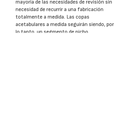
mayoría de las necesidades de revisión sin
necesidad de recurrir a una fabricación
totalmente a medida. Las copas
acetabulares a medida seguirán siendo, por
lo tanto, un segmento de nicho.
Instrumental quirúrgico a medida
El papel de la fabricación aditiva en el
quirófano va más allá del propio implante.
Cada vez son más las empresas que ofrecen
guías de corte y herramientas quirúrgicas
específicas para cada paciente, impresas en
3D a partir de polímeros y basadas en las
tomografías computarizadas de los
pacientes. Estas guías permiten a los
cirujanos alcanzar una precisión
intraoperatoria que sería difícil de replicar
con instrumentos estándar, lo que mejora la