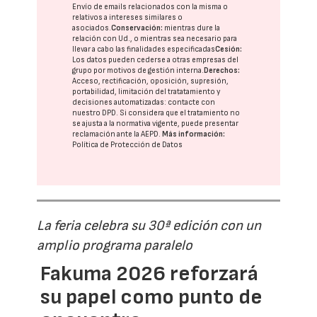
Envío de emails relacionados con la misma o
relativos a intereses similares o
asociados.
Conservación:
mientras dure la
relación con Ud., o mientras sea necesario para
llevar a cabo las finalidades especificadas
Cesión:
Los datos pueden cederse a otras
empresas del
grupo
por motivos de gestión interna.
Derechos:
Acceso, rectificación, oposición, supresión,
portabilidad, limitación del tratatamiento y
decisiones automatizadas:
contacte con
nuestro DPD
. Si considera que el tratamiento no
se ajusta a la normativa vigente, puede presentar
reclamación ante la
AEPD
.
Más información:
Política de Protección de Datos
La feria celebra su 30ª edición con un
amplio programa paralelo
Fakuma 2026 reforzará
su papel como punto de