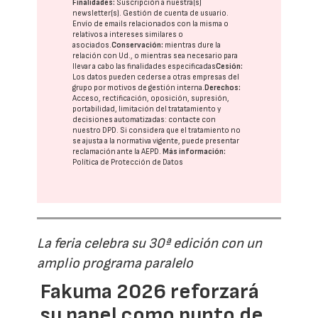
Finalidades:
Suscripción a nuestra(s)
newsletter(s). Gestión de cuenta de usuario.
Envío de emails relacionados con la misma o
relativos a intereses similares o
asociados.
Conservación:
mientras dure la
relación con Ud., o mientras sea necesario para
llevar a cabo las finalidades especificadas
Cesión:
Los datos pueden cederse a otras
empresas del
grupo
por motivos de gestión interna.
Derechos:
Acceso, rectificación, oposición, supresión,
portabilidad, limitación del tratatamiento y
decisiones automatizadas:
contacte con
nuestro DPD
. Si considera que el tratamiento no
se ajusta a la normativa vigente, puede presentar
reclamación ante la
AEPD
.
Más información:
Política de Protección de Datos
La feria celebra su 30ª edición con un
amplio programa paralelo
Fakuma 2026 reforzará
su papel como punto de