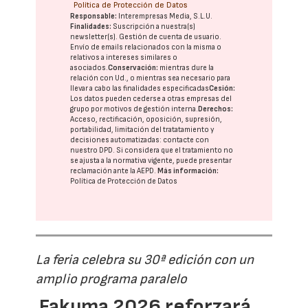
Política de Protección de Datos
Responsable:
Interempresas Media, S.L.U.
Finalidades:
Suscripción a nuestra(s)
newsletter(s). Gestión de cuenta de usuario.
Envío de emails relacionados con la misma o
relativos a intereses similares o
asociados.
Conservación:
mientras dure la
relación con Ud., o mientras sea necesario para
llevar a cabo las finalidades especificadas
Cesión:
Los datos pueden cederse a otras
empresas del
grupo
por motivos de gestión interna.
Derechos:
Acceso, rectificación, oposición, supresión,
portabilidad, limitación del tratatamiento y
decisiones automatizadas:
contacte con
nuestro DPD
. Si considera que el tratamiento no
se ajusta a la normativa vigente, puede presentar
reclamación ante la
AEPD
.
Más información:
Política de Protección de Datos
La feria celebra su 30ª edición con un
amplio programa paralelo
Fakuma 2026 reforzará