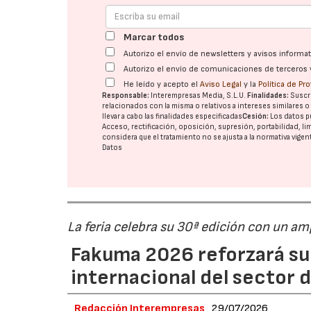
Marcar todos
Autorizo el envío de newsletters y avisos inform
Autorizo el envío de comunicaciones de terceros 
He leído y acepto el
Aviso Legal
y la
Política de Pr
Responsable:
Interempresas Media, S.L.U.
Finalidades:
Suscri
relacionados con la misma o relativos a intereses similares 
llevar a cabo las finalidades especificadas
Cesión:
Los datos p
Acceso, rectificación, oposición, supresión, portabilidad, l
considera que el tratamiento no se ajusta a la normativa vige
Datos
La feria celebra su 30ª edición con un a
Fakuma 2026 reforzará su
internacional del sector d
Redacción Interempresas
29/07/2026