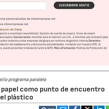
SUSCRIBIRME GRATIS
ativos personalizados de interempresas.net
vía interempresas.net
otección de Datos
pción a nuestra(s) newsletter(s). Gestión de cuenta de usuario. Envío de emails
o asociados.
Conservación:
mientras dure la relación con Ud., o mientras sea necesario para
ueden cederse a otras
empresas del grupo
por motivos de gestión interna.
Derechos:
imitación del tratatamiento y decisiones automatizadas:
contacte con nuestro DPD
. Si
nte, puede presentar reclamación ante la
AEPD
.
Más información:
Política de Protección de
mplio programa paralelo
 papel como punto de encuentro
el plástico