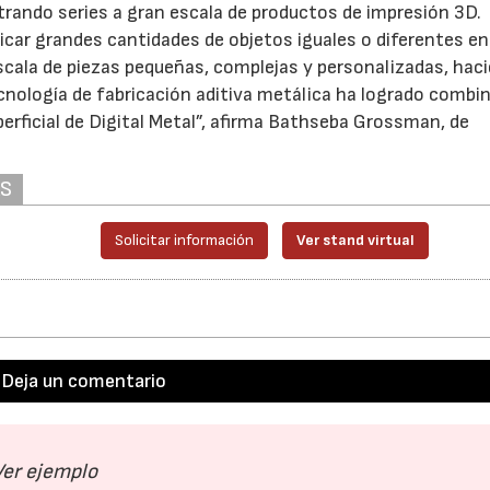
trando series a gran escala de productos de impresión 3D.
icar grandes cantidades de objetos iguales o diferentes ent
scala de piezas pequeñas, complejas y personalizadas, hac
cnología de fabricación aditiva metálica ha logrado combin
uperficial de Digital Metal”, afirma Bathseba Grossman, de
AS
Solicitar información
Ver stand virtual
Deja un comentario
15/07/2026
29/07/2026
Ver ejemplo