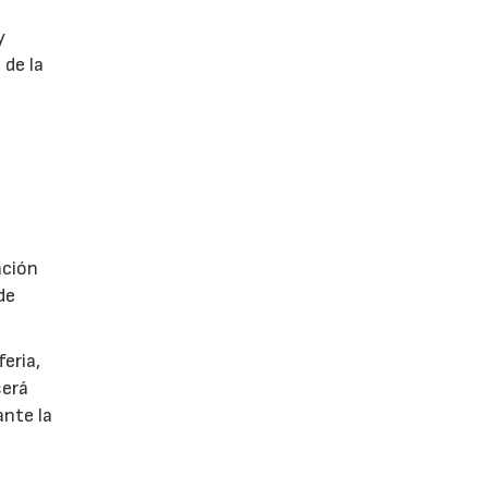
y
 de la
á
ación
de
eria,
será
ante la