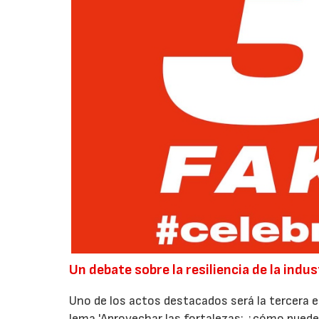
Un debate sobre la resiliencia de la indu
Uno de los actos destacados será la tercera e
lema 'Aprovechar las fortalezas: ¿cómo puede la