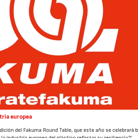
stria europea
dición del Fakuma Round Table, que este año se celebrará b
 industria europea del plástico reforzar su resiliencia?'.