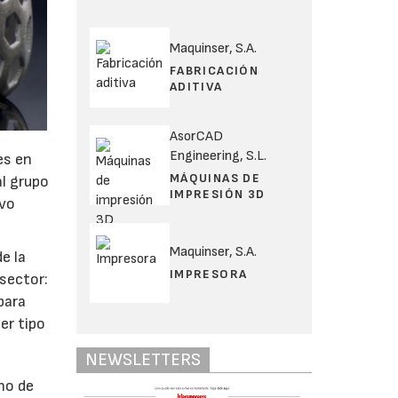
Maquinser, S.A.
FABRICACIÓN
ADITIVA
AsorCAD
Engineering, S.L.
es en
MÁQUINAS DE
al grupo
IMPRESIÓN 3D
lvo
Maquinser, S.A.
e la
IMPRESORA
sector:
para
er tipo
NEWSLETTERS
no de