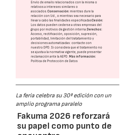
Envío de emails relacionados con la misma o
relativos a intereses similares o
asociados.
Conservación:
mientras dure la
relación con Ud., o mientras sea necesario para
llevar a cabo las finalidades especificadas
Cesión:
Los datos pueden cederse a otras
empresas del
grupo
por motivos de gestión interna.
Derechos:
Acceso, rectificación, oposición, supresión,
portabilidad, limitación del tratatamiento y
decisiones automatizadas:
contacte con
nuestro DPD
. Si considera que el tratamiento no
se ajusta a la normativa vigente, puede presentar
reclamación ante la
AEPD
.
Más información:
Política de Protección de Datos
La feria celebra su 30ª edición con un
amplio programa paralelo
Fakuma 2026 reforzará
su papel como punto de