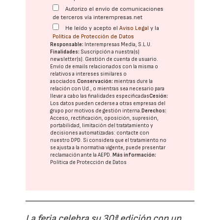
Autorizo el envío de comunicaciones
de terceros vía interempresas.net
He leído y acepto el
Aviso Legal
y la
Política de Protección de Datos
Responsable:
Interempresas Media, S.L.U.
Finalidades:
Suscripción a nuestra(s)
newsletter(s). Gestión de cuenta de usuario.
Envío de emails relacionados con la misma o
relativos a intereses similares o
asociados.
Conservación:
mientras dure la
relación con Ud., o mientras sea necesario para
llevar a cabo las finalidades especificadas
Cesión:
Los datos pueden cederse a otras
empresas del
grupo
por motivos de gestión interna.
Derechos:
Acceso, rectificación, oposición, supresión,
portabilidad, limitación del tratatamiento y
decisiones automatizadas:
contacte con
nuestro DPD
. Si considera que el tratamiento no
se ajusta a la normativa vigente, puede presentar
reclamación ante la
AEPD
.
Más información:
Política de Protección de Datos
La feria celebra su 30ª edición con un