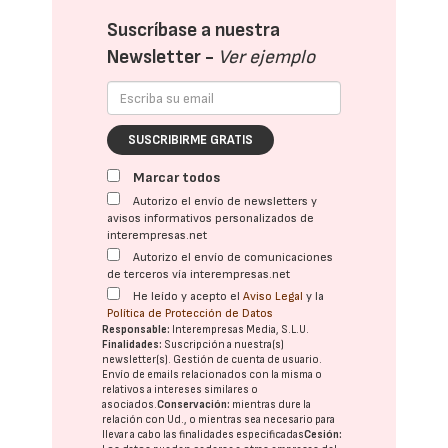
Suscríbase a nuestra
Newsletter -
Ver ejemplo
SUSCRIBIRME GRATIS
Marcar todos
Autorizo el envío de newsletters y
avisos informativos personalizados de
interempresas.net
Autorizo el envío de comunicaciones
de terceros vía interempresas.net
He leído y acepto el
Aviso Legal
y la
Política de Protección de Datos
Responsable:
Interempresas Media, S.L.U.
Finalidades:
Suscripción a nuestra(s)
newsletter(s). Gestión de cuenta de usuario.
Envío de emails relacionados con la misma o
relativos a intereses similares o
asociados.
Conservación:
mientras dure la
relación con Ud., o mientras sea necesario para
llevar a cabo las finalidades especificadas
Cesión: