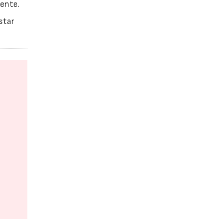
iente.
star