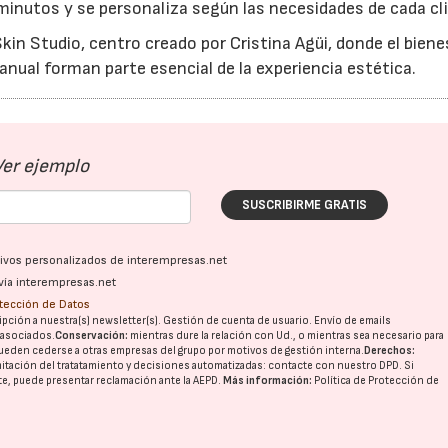
inutos y se personaliza según las necesidades de cada cl
Skin Studio, centro creado por Cristina Agüi, donde el biene
anual forman parte esencial de la experiencia estética.
Ver ejemplo
SUSCRIBIRME GRATIS
ativos personalizados de interempresas.net
vía interempresas.net
otección de Datos
pción a nuestra(s) newsletter(s). Gestión de cuenta de usuario. Envío de emails
o asociados.
Conservación:
mientras dure la relación con Ud., o mientras sea necesario para
ueden cederse a otras
empresas del grupo
por motivos de gestión interna.
Derechos:
imitación del tratatamiento y decisiones automatizadas:
contacte con nuestro DPD
. Si
nte, puede presentar reclamación ante la
AEPD
.
Más información:
Política de Protección de