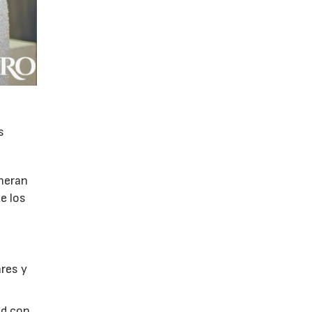
s
eneran
de los
res y
ad con