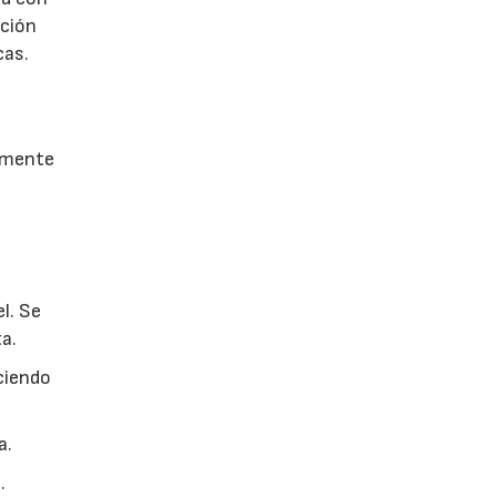
cción
cas.
almente
l. Se
ta.
eciendo
a.
.