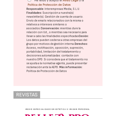
He leído y acepto el
Aviso Legal
y la
Política de Protección de Datos
Responsable:
Interempresas Media, S.L.U.
Finalidades:
Suscripción a nuestra(s)
newsletter(s). Gestión de cuenta de usuario.
Envío de emails relacionados con la misma o
relativos a intereses similares o
asociados.
Conservación:
mientras dure la
relación con Ud., o mientras sea necesario para
llevar a cabo las finalidades especificadas
Cesión:
Los datos pueden cederse a otras
empresas del
grupo
por motivos de gestión interna.
Derechos:
Acceso, rectificación, oposición, supresión,
portabilidad, limitación del tratatamiento y
decisiones automatizadas:
contacte con
nuestro DPD
. Si considera que el tratamiento no
se ajusta a la normativa vigente, puede presentar
reclamación ante la
AEPD
.
Más información:
Política de Protección de Datos
REVISTAS