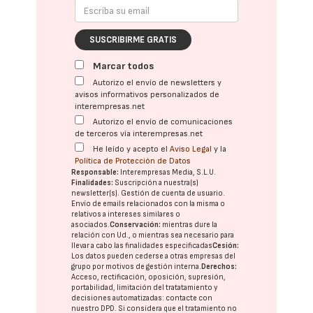
SUSCRIBIRME GRATIS
Marcar todos
Autorizo el envío de newsletters y
avisos informativos personalizados de
interempresas.net
Autorizo el envío de comunicaciones
de terceros vía interempresas.net
He leído y acepto el
Aviso Legal
y la
Política de Protección de Datos
Responsable:
Interempresas Media, S.L.U.
Finalidades:
Suscripción a nuestra(s)
newsletter(s). Gestión de cuenta de usuario.
Envío de emails relacionados con la misma o
relativos a intereses similares o
asociados.
Conservación:
mientras dure la
relación con Ud., o mientras sea necesario para
llevar a cabo las finalidades especificadas
Cesión:
Los datos pueden cederse a otras
empresas del
grupo
por motivos de gestión interna.
Derechos:
Acceso, rectificación, oposición, supresión,
portabilidad, limitación del tratatamiento y
decisiones automatizadas:
contacte con
nuestro DPD
. Si considera que el tratamiento no