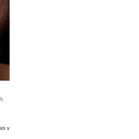
o,
ias y