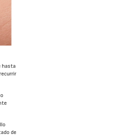
e hasta
ecurrir
co
nte
llo
tado de