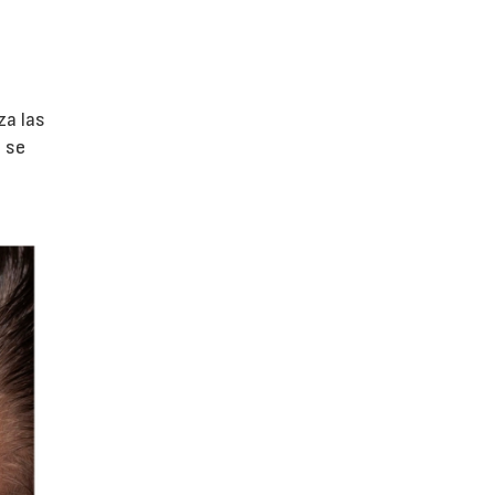
za las
o se