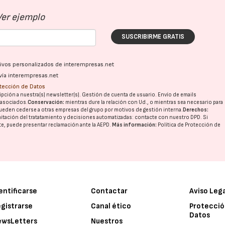
Ver ejemplo
SUSCRIBIRME GRATIS
ativos personalizados de interempresas.net
vía interempresas.net
otección de Datos
pción a nuestra(s) newsletter(s). Gestión de cuenta de usuario. Envío de emails
o asociados.
Conservación:
mientras dure la relación con Ud., o mientras sea necesario para
ueden cederse a otras
empresas del grupo
por motivos de gestión interna.
Derechos:
imitación del tratatamiento y decisiones automatizadas:
contacte con nuestro DPD
. Si
nte, puede presentar reclamación ante la
AEPD
.
Más información:
Política de Protección de
entificarse
Contactar
Aviso Leg
gistrarse
Canal ético
Protecció
Datos
ewsLetters
Nuestros