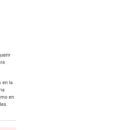
uerir
ara
 en la
una
Como en
les