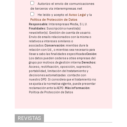
Autorizo el envío de comunicaciones
de terceros vía interempresas.net
He leído y acepto el
Aviso Legal
y la
Política de Protección de Datos
Responsable:
Interempresas Media, S.L.U.
Finalidades:
Suscripción a nuestra(s)
newsletter(s). Gestión de cuenta de usuario.
Envío de emails relacionados con la misma o
relativos a intereses similares o
asociados.
Conservación:
mientras dure la
relación con Ud., o mientras sea necesario para
llevar a cabo las finalidades especificadas
Cesión:
Los datos pueden cederse a otras
empresas del
grupo
por motivos de gestión interna.
Derechos:
Acceso, rectificación, oposición, supresión,
portabilidad, limitación del tratatamiento y
decisiones automatizadas:
contacte con
nuestro DPD
. Si considera que el tratamiento no
se ajusta a la normativa vigente, puede presentar
reclamación ante la
AEPD
.
Más información:
Política de Protección de Datos
REVISTAS