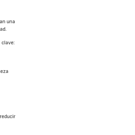
nan una
ad.
 clave:
ieza
 reducir