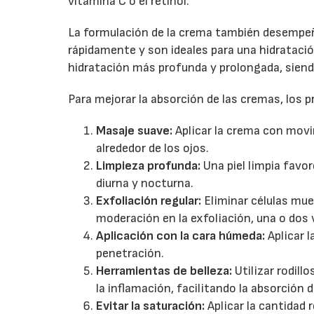
vitamina C o el retinol.
La formulación de la crema también desempeña
rápidamente y son ideales para una hidratació
hidratación más profunda y prolongada, siend
Para mejorar la absorción de las cremas, los 
Masaje suave:
Aplicar la crema con movi
alrededor de los ojos.
Limpieza profunda:
Una piel limpia favo
diurna y nocturna.
Exfoliación regular:
Eliminar células mue
moderación en la exfoliación, una o dos
Aplicación con la cara húmeda:
Aplicar l
penetración.
Herramientas de belleza:
Utilizar rodill
la inflamación, facilitando la absorción 
Evitar la saturación:
Aplicar la cantidad 