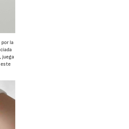
 por la
nciada
, juega
n este