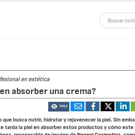
esional en estética
el en absorber una crema?
7983
 que busca nutrir, hidratar y rejuvenecer la piel. Sin emba
 tarda la piel en absorber estos productos y cómo este
Sáenz, responsable de imagen de
Nezeni Cosmetics
, com