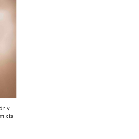
ión y
, mixta
a