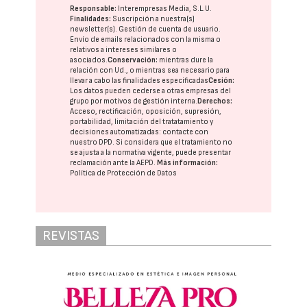
Responsable:
Interempresas Media, S.L.U.
Finalidades:
Suscripción a nuestra(s)
newsletter(s). Gestión de cuenta de usuario.
Envío de emails relacionados con la misma o
relativos a intereses similares o
asociados.
Conservación:
mientras dure la
relación con Ud., o mientras sea necesario para
llevar a cabo las finalidades especificadas
Cesión:
Los datos pueden cederse a otras
empresas del
grupo
por motivos de gestión interna.
Derechos:
Acceso, rectificación, oposición, supresión,
portabilidad, limitación del tratatamiento y
decisiones automatizadas:
contacte con
nuestro DPD
. Si considera que el tratamiento no
se ajusta a la normativa vigente, puede presentar
reclamación ante la
AEPD
.
Más información:
Política de Protección de Datos
REVISTAS