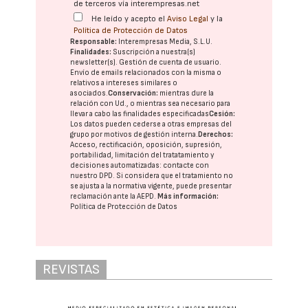
de terceros vía interempresas.net
He leído y acepto el
Aviso Legal
y la
Política de Protección de Datos
Responsable:
Interempresas Media, S.L.U.
Finalidades:
Suscripción a nuestra(s)
newsletter(s). Gestión de cuenta de usuario.
Envío de emails relacionados con la misma o
relativos a intereses similares o
asociados.
Conservación:
mientras dure la
relación con Ud., o mientras sea necesario para
llevar a cabo las finalidades especificadas
Cesión:
Los datos pueden cederse a otras
empresas del
grupo
por motivos de gestión interna.
Derechos:
Acceso, rectificación, oposición, supresión,
portabilidad, limitación del tratatamiento y
decisiones automatizadas:
contacte con
nuestro DPD
. Si considera que el tratamiento no
se ajusta a la normativa vigente, puede presentar
reclamación ante la
AEPD
.
Más información:
Política de Protección de Datos
REVISTAS