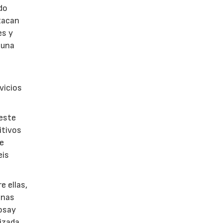
do
stacan
es y
 una
vicios
 este
itivos
de
eis
e ellas,
onas
osay
lizada