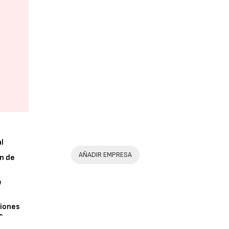
al
AÑADIR EMPRESA
n de
e
iones
s