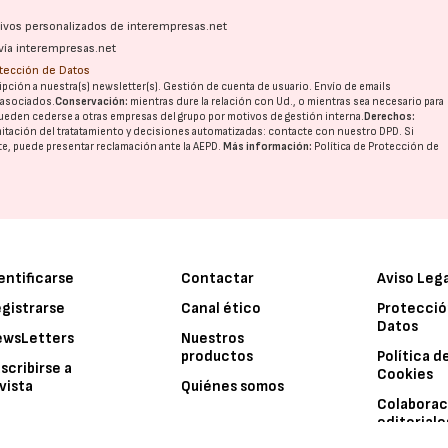
ativos personalizados de interempresas.net
vía interempresas.net
otección de Datos
pción a nuestra(s) newsletter(s). Gestión de cuenta de usuario. Envío de emails
o asociados.
Conservación:
mientras dure la relación con Ud., o mientras sea necesario para
ueden cederse a otras
empresas del grupo
por motivos de gestión interna.
Derechos:
imitación del tratatamiento y decisiones automatizadas:
contacte con nuestro DPD
. Si
nte, puede presentar reclamación ante la
AEPD
.
Más información:
Política de Protección de
entificarse
Contactar
Aviso Leg
gistrarse
Canal ético
Protecció
Datos
ewsLetters
Nuestros
productos
Política d
scribirse a
Cookies
vista
Quiénes somos
Colaborac
editoriale