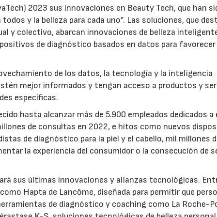
vaTech) 2023 sus innovaciones en Beauty Tech, que han si
a todos y la belleza para cada uno”. Las soluciones, que de
dual y colectivo, abarcan innovaciones de belleza inteligent
ispositivos de diagnóstico basados en datos para favorecer
ovechamiento de los datos, la tecnología y la inteligencia
s estén mejor informados y tengan acceso a productos y ser
des específicas.
crecido hasta alcanzar más de 5.900 empleados dedicados a
illones de consultas en 2022, e hitos como nuevos dispos
as de diagnóstico para la piel y el cabello, mil millones 
ntar la experiencia del consumidor o la consecución de s
rá sus últimas innovaciones y alianzas tecnológicas. Entr
s como Hapta de Lancôme, diseñada para permitir que pers
; herramientas de diagnóstico y coaching como La Roche-P
Kérastase K-S, soluciones tecnológicas de belleza persona