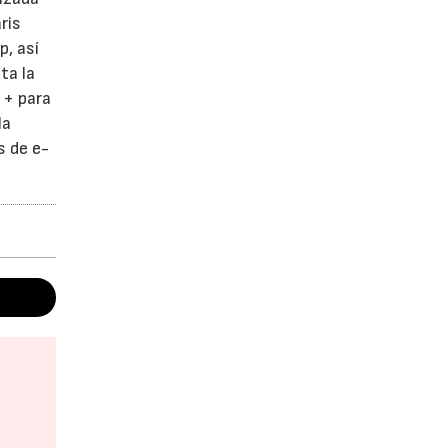
ris
p, así
ta la
 + para
la
s de e-