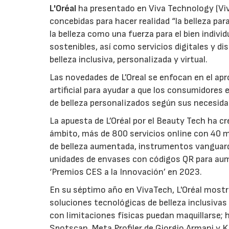
L'Oréal
ha presentado en Viva Technology (Vi
concebidas para hacer realidad “la belleza par
la belleza como una fuerza para el bien indivi
sostenibles, así como servicios digitales y d
belleza inclusiva, personalizada y virtual.
Las novedades de L’Oreal se enfocan en el apr
artificial para ayudar a que los consumidore
de belleza personalizados según sus necesida
La apuesta de L’Oréal por el Beauty Tech ha 
ámbito, más de 800 servicios online con 40 m
de belleza aumentada, instrumentos vanguardist
unidades de envases con códigos QR para aume
‘Premios CES a la Innovación’ en 2023.
En su séptimo año en VivaTech, L'Oréal mostra
soluciones tecnológicas de belleza inclusiva
con limitaciones físicas puedan maquillarse
Spotscan, Meta Profiler de Giorgio Armani y 