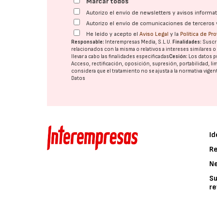
Marcar todos
Autorizo el envío de newsletters y avisos inform
Autorizo el envío de comunicaciones de terceros 
He leído y acepto el
Aviso Legal
y la
Política de Pr
Responsable:
Interempresas Media, S.L.U.
Finalidades:
Suscri
relacionados con la misma o relativos a intereses similares 
llevar a cabo las finalidades especificadas
Cesión:
Los datos p
Acceso, rectificación, oposición, supresión, portabilidad, l
considera que el tratamiento no se ajusta a la normativa vige
Datos
Id
Re
N
Su
re