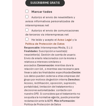
SUSCRIBIRME GRATIS
Marcar todos
Autorizo el envío de newsletters y
avisos informativos personalizados de
interempresas.net
Autorizo el envío de comunicaciones
de terceros vía interempresas.net
He leído y acepto el
Aviso Legal
y la
Política de Protección de Datos
Responsable:
Interempresas Media, S.L.U.
Finalidades:
Suscripción a nuestra(s)
newsletter(s). Gestión de cuenta de usuario.
Envío de emails relacionados con la misma o
relativos a intereses similares o
asociados.
Conservación:
mientras dure la
relación con Ud., o mientras sea necesario para
llevar a cabo las finalidades especificadas
Cesión:
Los datos pueden cederse a otras
empresas del
grupo
por motivos de gestión interna.
Derechos:
Acceso, rectificación, oposición, supresión,
portabilidad, limitación del tratatamiento y
decisiones automatizadas:
contacte con
nuestro DPD
. Si considera que el tratamiento no
se ajusta a la normativa vigente, puede presentar
reclamación ante la
AEPD
.
Más información:
Política de Protección de Datos