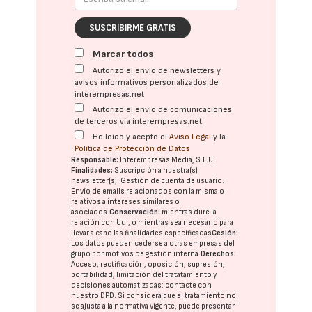
SUSCRIBIRME GRATIS
Marcar todos
Autorizo el envío de newsletters y
avisos informativos personalizados de
interempresas.net
Autorizo el envío de comunicaciones
de terceros vía interempresas.net
He leído y acepto el
Aviso Legal
y la
Política de Protección de Datos
Responsable:
Interempresas Media, S.L.U.
Finalidades:
Suscripción a nuestra(s)
newsletter(s). Gestión de cuenta de usuario.
Envío de emails relacionados con la misma o
relativos a intereses similares o
asociados.
Conservación:
mientras dure la
relación con Ud., o mientras sea necesario para
llevar a cabo las finalidades especificadas
Cesión:
Los datos pueden cederse a otras
empresas del
grupo
por motivos de gestión interna.
Derechos:
Acceso, rectificación, oposición, supresión,
portabilidad, limitación del tratatamiento y
decisiones automatizadas:
contacte con
nuestro DPD
. Si considera que el tratamiento no
se ajusta a la normativa vigente, puede presentar