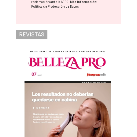
reclamación ante la
AEPD
.
Más información:
Política de Protección de Datos
REVISTAS