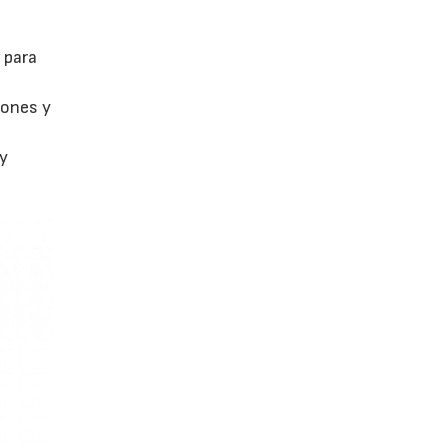
 para
iones y
 y