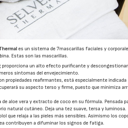
 Thermal
es un sistema de 7mascarillas faciales y corporal
ina. Estas son las mascarillas.
 proporciona un alto efecto purificante y descongestiona
rimeros síntomas del envejecimiento.
con propiedades reafirmantes, está especialmente indicada
cuperará su aspecto terso y firme, puesto que minimiza ar
ia de aloe vera y extracto de coco en su fórmula. Pensada p
ibrio natural cutáneo. Deja una tez suave, tersa y luminosa.
lol que relaja a las pieles más sensibles. Asimismo los cop
a contribuyen a difuminar los signos de fatiga.