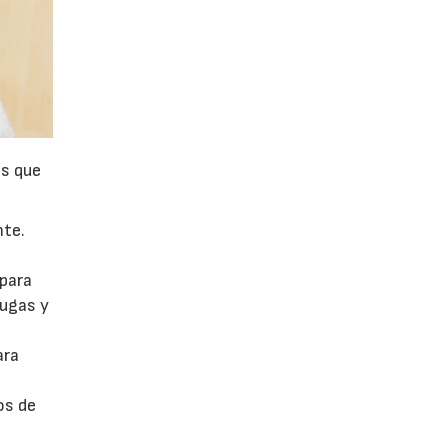
es que
nte.
 para
rugas y
ara
os de