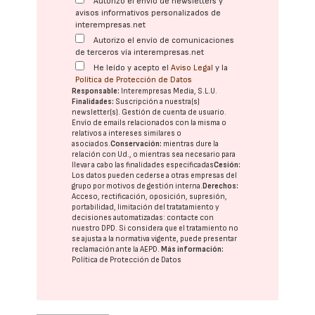
Autorizo el envío de newsletters y
avisos informativos personalizados de
interempresas.net
Autorizo el envío de comunicaciones
de terceros vía interempresas.net
He leído y acepto el
Aviso Legal
y la
Política de Protección de Datos
Responsable:
Interempresas Media, S.L.U.
Finalidades:
Suscripción a nuestra(s)
newsletter(s). Gestión de cuenta de usuario.
Envío de emails relacionados con la misma o
relativos a intereses similares o
asociados.
Conservación:
mientras dure la
relación con Ud., o mientras sea necesario para
llevar a cabo las finalidades especificadas
Cesión:
Los datos pueden cederse a otras
empresas del
grupo
por motivos de gestión interna.
Derechos:
Acceso, rectificación, oposición, supresión,
portabilidad, limitación del tratatamiento y
decisiones automatizadas:
contacte con
nuestro DPD
. Si considera que el tratamiento no
se ajusta a la normativa vigente, puede presentar
reclamación ante la
AEPD
.
Más información:
Política de Protección de Datos