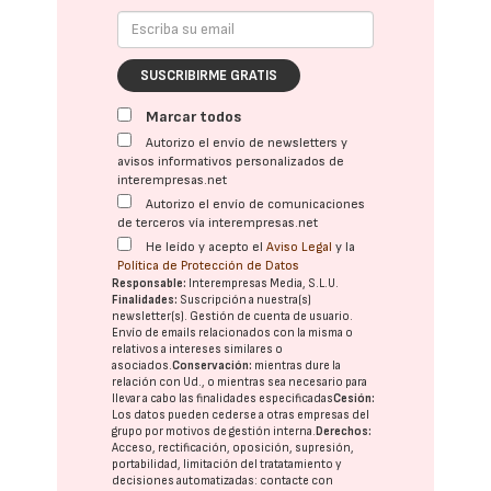
SUSCRIBIRME GRATIS
Marcar todos
Autorizo el envío de newsletters y
avisos informativos personalizados de
interempresas.net
Autorizo el envío de comunicaciones
de terceros vía interempresas.net
He leído y acepto el
Aviso Legal
y la
Política de Protección de Datos
Responsable:
Interempresas Media, S.L.U.
Finalidades:
Suscripción a nuestra(s)
newsletter(s). Gestión de cuenta de usuario.
Envío de emails relacionados con la misma o
relativos a intereses similares o
asociados.
Conservación:
mientras dure la
relación con Ud., o mientras sea necesario para
llevar a cabo las finalidades especificadas
Cesión:
Los datos pueden cederse a otras
empresas del
grupo
por motivos de gestión interna.
Derechos:
Acceso, rectificación, oposición, supresión,
portabilidad, limitación del tratatamiento y
decisiones automatizadas:
contacte con