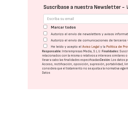
Suscríbase a nuestra Newsletter -
Marcar todos
Autorizo el envío de newsletters y avisos inform
Autorizo el envío de comunicaciones de terceros 
He leído y acepto el
Aviso Legal
y la
Política de Pr
Responsable:
Interempresas Media, S.L.U.
Finalidades:
Suscri
relacionados con la misma o relativos a intereses similares 
llevar a cabo las finalidades especificadas
Cesión:
Los datos p
Acceso, rectificación, oposición, supresión, portabilidad, l
considera que el tratamiento no se ajusta a la normativa vige
Datos