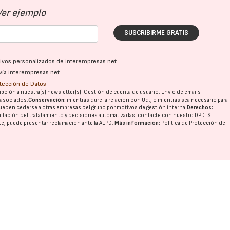
Ver ejemplo
SUSCRIBIRME GRATIS
ativos personalizados de interempresas.net
vía interempresas.net
otección de Datos
pción a nuestra(s) newsletter(s). Gestión de cuenta de usuario. Envío de emails
o asociados.
Conservación:
mientras dure la relación con Ud., o mientras sea necesario para
ueden cederse a otras
empresas del grupo
por motivos de gestión interna.
Derechos:
imitación del tratatamiento y decisiones automatizadas:
contacte con nuestro DPD
. Si
nte, puede presentar reclamación ante la
AEPD
.
Más información:
Política de Protección de