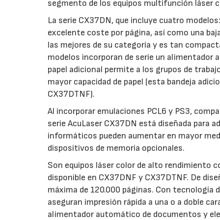
segmento de los equipos multifunción láser c
La serie CX37DN, que incluye cuatro model
excelente coste por página, así como una baja i
las mejores de su categoría y es tan compact
modelos incorporan de serie un alimentador 
papel adicional permite a los grupos de trabaj
mayor capacidad de papel (esta bandeja adici
CX37DTNF).
Al incorporar emulaciones PCL6 y PS3, compati
serie AcuLaser CX37DN está diseñada para ad
informáticos pueden aumentar en mayor medida
dispositivos de memoria opcionales.
Son equipos láser color de alto rendimiento c
disponible en CX37DNF y CX37DTNF. De diseñ
máxima de 120.000 páginas. Con tecnología de
aseguran impresión rápida a una o a doble c
alimentador automático de documentos y elev