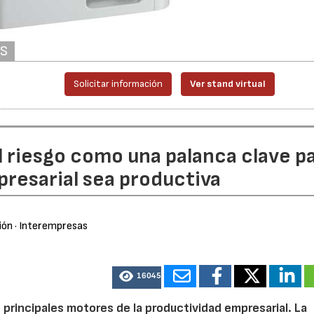
AS
Solicitar información
Ver stand virtual
l riesgo como una palanca clave p
resarial sea productiva
ión
· Interempresas
16045
 principales motores de la productividad empresarial. La