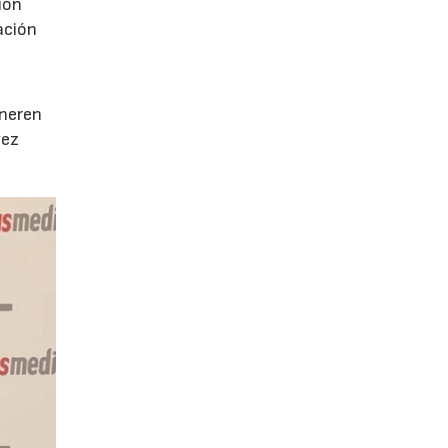
ión
ación
e
eneren
vez