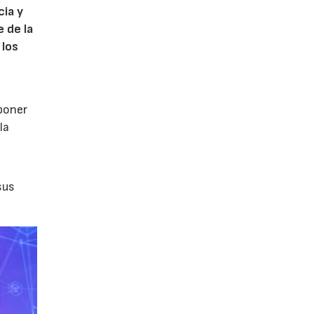
cia y
 de la
 los
poner
la
sus