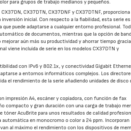
olor para grupos de trabajo medianos y pequeños.
os: CX37DN, CX37DTN, CX37DNF y CX37DTNF, proporciona
nversión inicial. Con respecto a la fiabilidad, esta serie e
a que puede adaptarse a cualquier entorno profesional. Tod
automático de documentos, mientras que la opción de band
o mejorar aún más su productividad y ahorrar tiempo gracia
onal viene incluida de serie en los modelos CX37DTN y
bilidad con IPv6 y 802.1x, y conectividad Gigabit Ethernet
aptarse a entornos informáticos complejos. Los director
 el rendimiento de la serie añadiendo unidades de disco 
on impresión A4, escáner y copiadora, con función de fax
o compacto y gran duración con una carga de trabajo me
 tóner AcuBrite para unos resultados de calidad profesion
ara automática en monocromo o color a 24 ppm. Incorporan
an al máximo el rendimiento con los dispositivos de mem