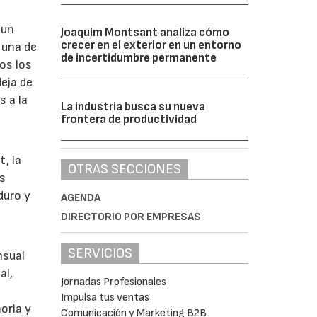
 un
Joaquim Montsant analiza cómo
crecer en el exterior en un entorno
s una de
de incertidumbre permanente
os los
eja de
s a la
La industria busca su nueva
frontera de productividad
, la
OTRAS SECCIONES
es
duro y
AGENDA
DIRECTORIO POR EMPRESAS
SERVICIOS
nsual
al,
Jornadas Profesionales
Impulsa tus ventas
oria y
Comunicación y Marketing B2B