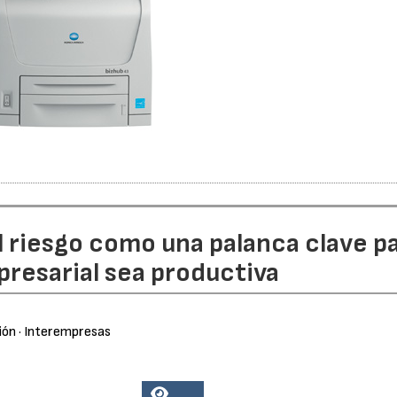
l riesgo como una palanca clave p
resarial sea productiva
ión
· Interempresas