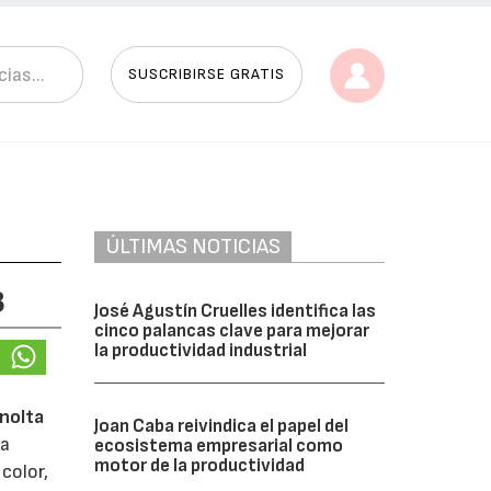
SUSCRIBIRSE GRATIS
ÚLTIMAS NOTICIAS
3
José Agustín Cruelles identifica las
cinco palancas clave para mejorar
la productividad industrial
nolta
Joan Caba reivindica el papel del
na
ecosistema empresarial como
motor de la productividad
color,