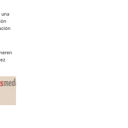
e una
ión
ación
e
eneren
vez