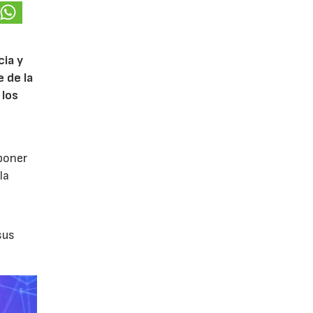
cia y
 de la
 los
poner
la
sus