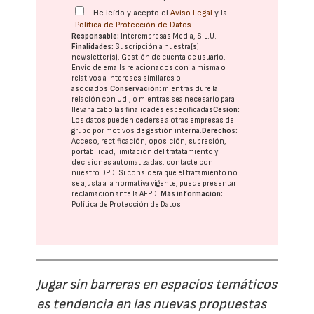
He leído y acepto el
Aviso Legal
y la
Política de Protección de Datos
Responsable:
Interempresas Media, S.L.U.
Finalidades:
Suscripción a nuestra(s)
newsletter(s). Gestión de cuenta de usuario.
Envío de emails relacionados con la misma o
relativos a intereses similares o
asociados.
Conservación:
mientras dure la
relación con Ud., o mientras sea necesario para
llevar a cabo las finalidades especificadas
Cesión:
Los datos pueden cederse a otras
empresas del
grupo
por motivos de gestión interna.
Derechos:
Acceso, rectificación, oposición, supresión,
portabilidad, limitación del tratatamiento y
decisiones automatizadas:
contacte con
nuestro DPD
. Si considera que el tratamiento no
se ajusta a la normativa vigente, puede presentar
reclamación ante la
AEPD
.
Más información:
Política de Protección de Datos
Jugar sin barreras en espacios temáticos
es tendencia en las nuevas propuestas