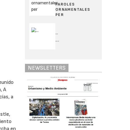
FAROLES
ORNAMENTALES
PER
...
...
NEWSLETTERS
reunido
, A
ías, a
stle,
miento
rcha en