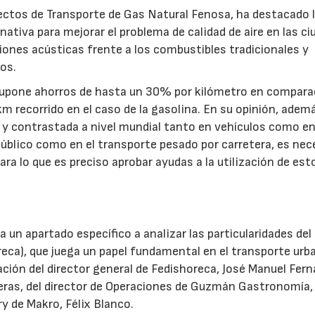
ctos de Transporte de Gas Natural Fenosa, ha destacado 
ativa para mejorar el problema de calidad de aire en las ci
siones acústicas frente a los combustibles tradicionales y
os.
 supone ahorros de hasta un 30% por kilómetro en compara
 recorrido en el caso de la gasolina. En su opinión, ademá
 y contrastada a nivel mundial tanto en vehículos como e
 público como en el transporte pesado por carretera, es nec
ra lo que es preciso aprobar ayudas a la utilización de est
 un apartado específico a analizar las particularidades del
reca), que juega un papel fundamental en el transporte urb
pación del director general de Fedishoreca, José Manuel Fer
beras, del director de Operaciones de Guzmán Gastronomía,
y de Makro, Félix Blanco.