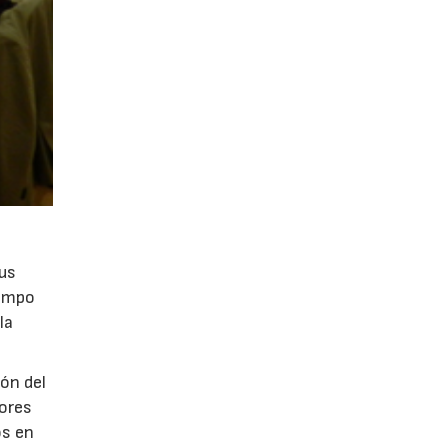
sus
iempo
la
ión del
dores
os en