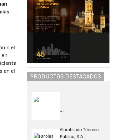
han
ulas
ón o el
y en
iciente
s en el
PRODUCTOS DESTACADOS
...
...
Alumbrado Técnico
Público, S.A