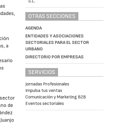
las
udades,
OTRAS SECCIONES
AGENDA
ENTIDADES Y ASOCIACIONES
ción
SECTORIALES PARA EL SECTOR
s, a
URBANO
n
DIRECTORIO POR EMPRESAS
esario
os
SERVICIOS
Jornadas Profesionales
Impulsa tus ventas
Comunicación y Marketing B2B
 sector
Eventos sectoriales
ano de
nández
 Juanjo