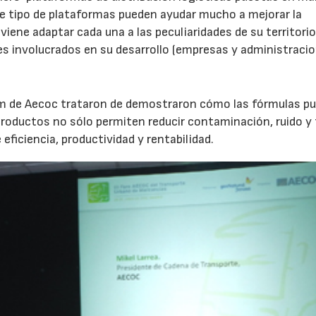
te tipo de plataformas pueden ayudar mucho a mejorar la
viene adaptar cada una a las peculiaridades de su territorio
es involucrados en su desarrollo (empresas y administracio
TUm de Aecoc trataron de demostraron cómo las fórmulas p
productos no sólo permiten reducir contaminación, ruido y 
ficiencia, productividad y rentabilidad.
04/06/2026
02/07/2026