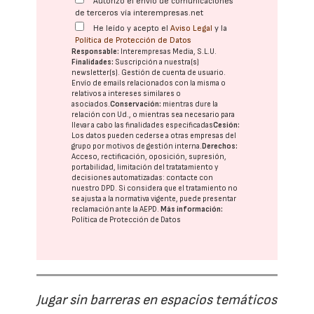
Autorizo el envío de comunicaciones
de terceros vía interempresas.net
He leído y acepto el
Aviso Legal
y la
Política de Protección de Datos
Responsable:
Interempresas Media, S.L.U.
Finalidades:
Suscripción a nuestra(s)
newsletter(s). Gestión de cuenta de usuario.
Envío de emails relacionados con la misma o
relativos a intereses similares o
asociados.
Conservación:
mientras dure la
relación con Ud., o mientras sea necesario para
llevar a cabo las finalidades especificadas
Cesión:
Los datos pueden cederse a otras
empresas del
grupo
por motivos de gestión interna.
Derechos:
Acceso, rectificación, oposición, supresión,
portabilidad, limitación del tratatamiento y
decisiones automatizadas:
contacte con
nuestro DPD
. Si considera que el tratamiento no
se ajusta a la normativa vigente, puede presentar
reclamación ante la
AEPD
.
Más información:
Política de Protección de Datos
Jugar sin barreras en espacios temáticos