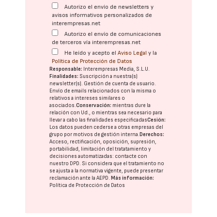
Autorizo el envío de newsletters y
avisos informativos personalizados de
interempresas.net
Autorizo el envío de comunicaciones
de terceros vía interempresas.net
He leído y acepto el
Aviso Legal
y la
Política de Protección de Datos
Responsable:
Interempresas Media, S.L.U.
Finalidades:
Suscripción a nuestra(s)
newsletter(s). Gestión de cuenta de usuario.
Envío de emails relacionados con la misma o
relativos a intereses similares o
asociados.
Conservación:
mientras dure la
relación con Ud., o mientras sea necesario para
llevar a cabo las finalidades especificadas
Cesión:
Los datos pueden cederse a otras
empresas del
grupo
por motivos de gestión interna.
Derechos:
Acceso, rectificación, oposición, supresión,
portabilidad, limitación del tratatamiento y
decisiones automatizadas:
contacte con
nuestro DPD
. Si considera que el tratamiento no
se ajusta a la normativa vigente, puede presentar
reclamación ante la
AEPD
.
Más información:
Política de Protección de Datos