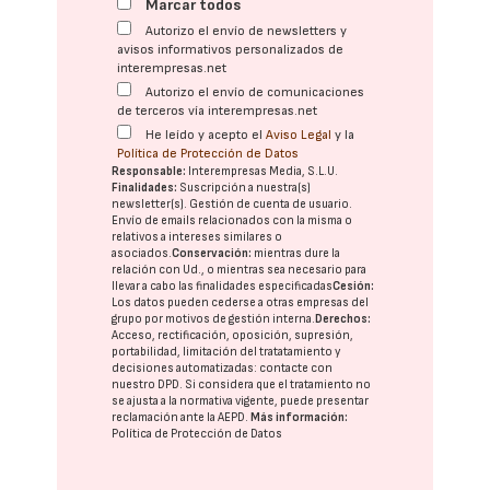
Marcar todos
Autorizo el envío de newsletters y
avisos informativos personalizados de
interempresas.net
Autorizo el envío de comunicaciones
de terceros vía interempresas.net
He leído y acepto el
Aviso Legal
y la
Política de Protección de Datos
Responsable:
Interempresas Media, S.L.U.
Finalidades:
Suscripción a nuestra(s)
newsletter(s). Gestión de cuenta de usuario.
Envío de emails relacionados con la misma o
relativos a intereses similares o
asociados.
Conservación:
mientras dure la
relación con Ud., o mientras sea necesario para
llevar a cabo las finalidades especificadas
Cesión:
Los datos pueden cederse a otras
empresas del
grupo
por motivos de gestión interna.
Derechos:
Acceso, rectificación, oposición, supresión,
portabilidad, limitación del tratatamiento y
decisiones automatizadas:
contacte con
nuestro DPD
. Si considera que el tratamiento no
se ajusta a la normativa vigente, puede presentar
reclamación ante la
AEPD
.
Más información:
Política de Protección de Datos