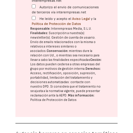
interempresas.net
Autorizo el envío de comunicaciones
de terceros vía interempresas.net
He leído y acepto el
Aviso Legal
y la
Política de Protección de Datos
Responsable:
Interempresas Media, S.L.U.
Finalidades:
Suscripción a nuestra(s)
newsletter(s). Gestión de cuenta de usuario.
Envío de emails relacionados con la misma o
relativos a intereses similares o
asociados.
Conservación:
mientras dure la
relación con Ud., o mientras sea necesario para
llevar a cabo las finalidades especificadas
Cesión:
Los datos pueden cederse a otras
empresas del
grupo
por motivos de gestión interna.
Derechos:
Acceso, rectificación, oposición, supresión,
portabilidad, limitación del tratatamiento y
decisiones automatizadas:
contacte con
nuestro DPD
. Si considera que el tratamiento no
se ajusta a la normativa vigente, puede presentar
reclamación ante la
AEPD
.
Más información:
Política de Protección de Datos