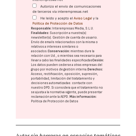
Autorizo el envío de comunicaciones
de terceros vía interempresas.net
He leído y acepto el
Aviso Legal
y la
Política de Protección de Datos
Responsable:
Interempresas Media, S.L.U.
Finalidades:
Suscripción a nuestra(s)
newsletter(s). Gestión de cuenta de usuario.
Envío de emails relacionados con la misma o
relativos a intereses similares o
asociados.
Conservación:
mientras dure la
relación con Ud., o mientras sea necesario para
llevar a cabo las finalidades especificadas
Cesión:
Los datos pueden cederse a otras
empresas del
grupo
por motivos de gestión interna.
Derechos:
Acceso, rectificación, oposición, supresión,
portabilidad, limitación del tratatamiento y
decisiones automatizadas:
contacte con
nuestro DPD
. Si considera que el tratamiento no
se ajusta a la normativa vigente, puede presentar
reclamación ante la
AEPD
.
Más información:
Política de Protección de Datos