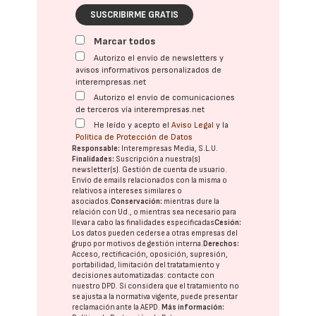
SUSCRIBIRME GRATIS
Marcar todos
Autorizo el envío de newsletters y
avisos informativos personalizados de
interempresas.net
Autorizo el envío de comunicaciones
de terceros vía interempresas.net
He leído y acepto el
Aviso Legal
y la
Política de Protección de Datos
Responsable:
Interempresas Media, S.L.U.
Finalidades:
Suscripción a nuestra(s)
newsletter(s). Gestión de cuenta de usuario.
Envío de emails relacionados con la misma o
relativos a intereses similares o
asociados.
Conservación:
mientras dure la
relación con Ud., o mientras sea necesario para
llevar a cabo las finalidades especificadas
Cesión:
Los datos pueden cederse a otras
empresas del
grupo
por motivos de gestión interna.
Derechos:
Acceso, rectificación, oposición, supresión,
portabilidad, limitación del tratatamiento y
decisiones automatizadas:
contacte con
nuestro DPD
. Si considera que el tratamiento no
se ajusta a la normativa vigente, puede presentar
reclamación ante la
AEPD
.
Más información: