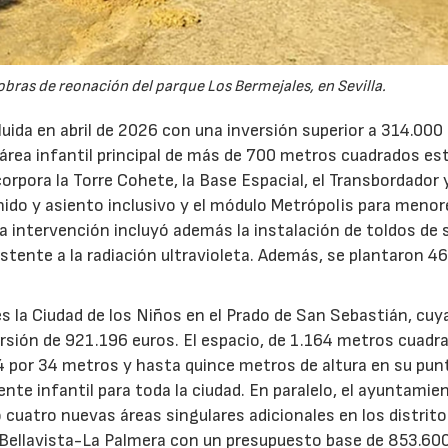
obras de reonación del parque Los Bermejales, en Sevilla.
uida en abril de 2026 con una inversión superior a 314.000
el área infantil principal de más de 700 metros cuadrados es
orpora la Torre Cohete, la Base Espacial, el Transbordador y
nido y asiento inclusivo y el módulo Metrópolis para meno
 La intervención incluyó además la instalación de toldos de
istente a la radiación ultravioleta. Además, se plantaron 4
 es la Ciudad de los Niños en el Prado de San Sebastián, cuy
sión de 921.196 euros. El espacio, de 1.164 metros cuadr
4 por 34 metros y hasta quince metros de altura en su pu
nte infantil para toda la ciudad. En paralelo, el ayuntamie
o cuatro nuevas áreas singulares adicionales en los distrit
 Bellavista-La Palmera con un presupuesto base de 853.600