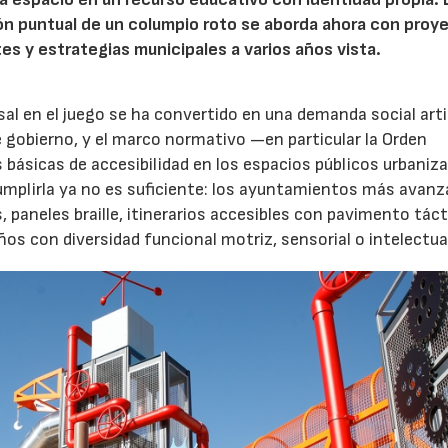
ión puntual de un columpio roto se aborda ahora con proy
tes y estrategias municipales a varios años vista.
rsal en el juego se ha convertido en una demanda social art
 gobierno, y el marco normativo —en particular la Orden
básicas de accesibilidad en los espacios públicos urbani
Cumplirla ya no es suficiente: los ayuntamientos más avanz
04/06/2026
02/07/2026
paneles braille, itinerarios accesibles con pavimento tácti
s con diversidad funcional motriz, sensorial o intelectua