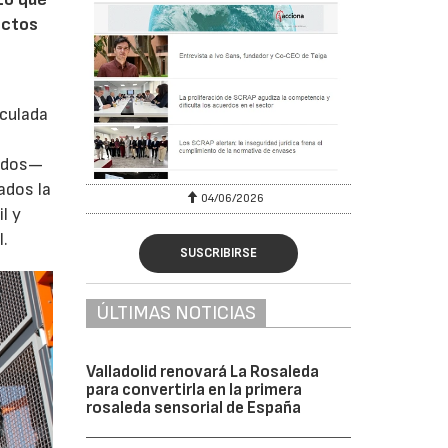
ectos
iculada
zados—
ados la
04/06/2026
l y
l.
SUSCRIBIRSE
ÚLTIMAS NOTICIAS
Valladolid renovará La Rosaleda
para convertirla en la primera
rosaleda sensorial de España