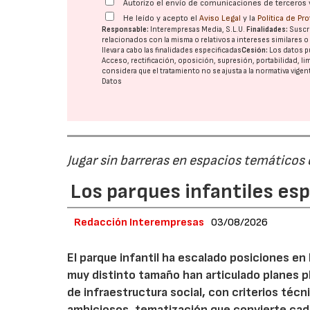
Autorizo el envío de comunicaciones de terceros 
He leído y acepto el
Aviso Legal
y la
Política de Pr
Responsable:
Interempresas Media, S.L.U.
Finalidades:
Suscri
relacionados con la misma o relativos a intereses similares 
llevar a cabo las finalidades especificadas
Cesión:
Los datos p
Acceso, rectificación, oposición, supresión, portabilidad, l
considera que el tratamiento no se ajusta a la normativa vige
Datos
Jugar sin barreras en espacios temáticos
Los parques infantiles es
Redacción Interempresas
03/08/2026
El parque infantil ha escalado posiciones en
muy distinto tamaño han articulado planes pl
de infraestructura social, con criterios téc
ambiciosos, tematización que convierte cada