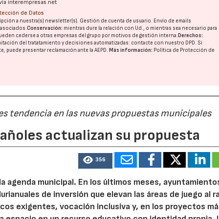
vía interempresas.net
otección de Datos
pción a nuestra(s) newsletter(s). Gestión de cuenta de usuario. Envío de emails
o asociados.
Conservación:
mientras dure la relación con Ud., o mientras sea necesario para
ueden cederse a otras
empresas del grupo
por motivos de gestión interna.
Derechos:
imitación del tratatamiento y decisiones automatizadas:
contacte con nuestro DPD
. Si
nte, puede presentar reclamación ante la
AEPD
.
Más información:
Política de Protección de
 es tendencia en las nuevas propuestas municipales
pañoles actualizan su propuesta
356
 la agenda municipal. En los últimos meses, ayuntamiento
urianuales de inversión que elevan las áreas de juego al 
nicos exigentes, vocación inclusiva y, en los proyectos m
 espacio en un recurso educativo con identidad propia. 