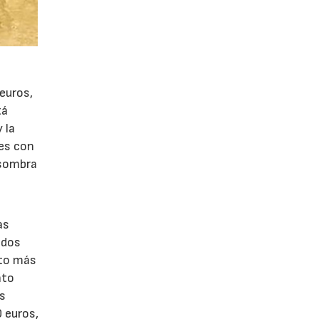
 euros,
tá
 la
res con
 sombra
6
as
ados
nto más
nto
os
 euros,