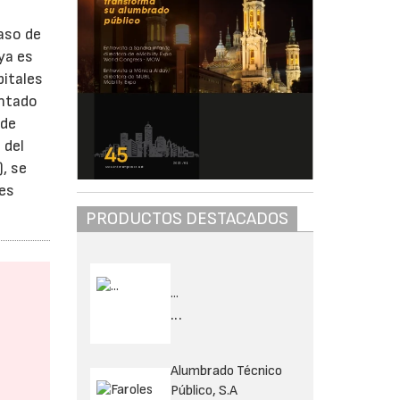
aso de
 ya es
pitales
ontado
 de
 del
, se
les
PRODUCTOS DESTACADOS
...
...
Alumbrado Técnico
Público, S.A