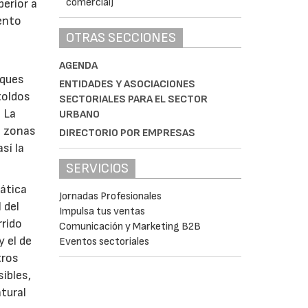
erior a
iento
OTRAS SECCIONES
AGENDA
rques
ENTIDADES Y ASOCIACIONES
toldos
SECTORIALES PARA EL SECTOR
. La
URBANO
n zonas
DIRECTORIO POR EMPRESAS
sí la
SERVICIOS
mática
Jornadas Profesionales
 del
Impulsa tus ventas
rido
Comunicación y Marketing B2B
 el de
Eventos sectoriales
tros
ibles,
tural