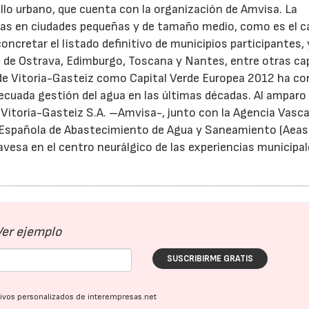
llo urbano, que cuenta con la organización de Amvisa. La
opeas en ciudades pequeñas y de tamaño medio, como es el c
concretar el listado definitivo de municipios participantes,
s de Ostrava, Edimburgo, Toscana y Nantes, entre otras ca
de Vitoria-Gasteiz como Capital Verde Europea 2012 ha c
adecuada gestión del agua en las últimas décadas. Al amparo
 Vitoria-Gasteiz S.A. –Amvisa-, junto con la Agencia Vasca
n Española de Abastecimiento de Agua y Saneamiento (Aeas)
lavesa en el centro neurálgico de las experiencias municipa
Ver ejemplo
SUSCRIBIRME GRATIS
ativos personalizados de interempresas.net