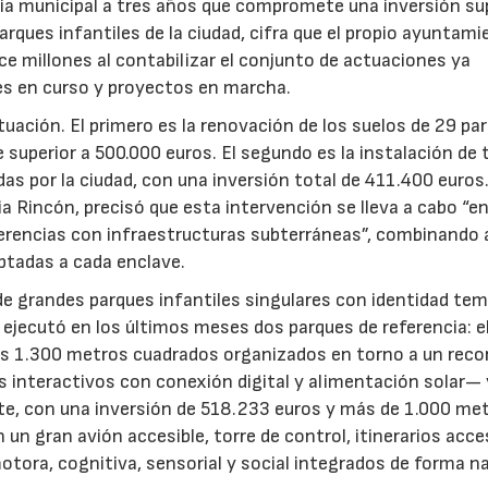
gia municipal a tres años que compromete una inversión sup
arques infantiles de la ciudad, cifra que el propio ayuntam
e millones al contabilizar el conjunto de actuaciones ya
nes en curso y proyectos en marcha.
ctuación. El primero es la renovación de los suelos de 29 pa
e superior a 500.000 euros. El segundo es la instalación de 
as por la ciudad, con una inversión total de 411.400 euros
ia Rincón, precisó que esta intervención se lleva a cabo “e
ferencias con infraestructuras subterráneas”, combinando a
ptadas a cada enclave.
ón de grandes parques infantiles singulares con identidad te
 ejecutó en los últimos meses dos parques de referencia: el
 1.300 metros cuadrados organizados en torno a un recor
interactivos con conexión digital y alimentación solar— y
ste, con una inversión de 518.233 euros y más de 1.000 me
 gran avión accesible, torre de control, itinerarios acces
otora, cognitiva, sensorial y social integrados de forma na