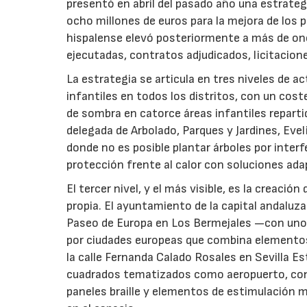
presentó en abril del pasado año una estrate
ocho millones de euros para la mejora de los p
hispalense elevó posteriormente a más de onc
ejecutadas, contratos adjudicados, licitacio
La estrategia se articula en tres niveles de a
infantiles en todos los distritos, con un cost
de sombra en catorce áreas infantiles repartid
delegada de Arbolado, Parques y Jardines, Evel
donde no es posible plantar árboles por inter
protección frente al calor con soluciones ada
El tercer nivel, y el más visible, es la creaci
propia. El ayuntamiento de la capital andaluza
Paseo de Europa en Los Bermejales —con unos
por ciudades europeas que combina elementos 
la calle Fernanda Calado Rosales en Sevilla E
cuadrados tematizados como aeropuerto, con un
paneles braille y elementos de estimulación m