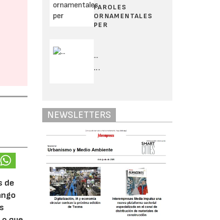
FAROLES
ORNAMENTALES
PER
...
...
NEWSLETTERS
s de
rango
ás
Lo que