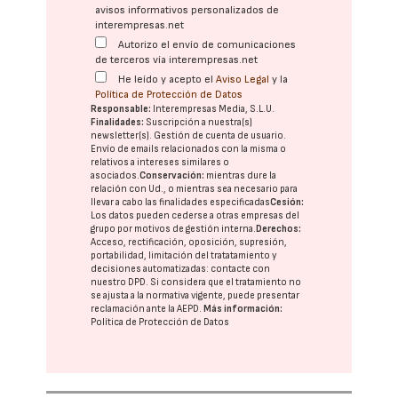
avisos informativos personalizados de
interempresas.net
Autorizo el envío de comunicaciones
de terceros vía interempresas.net
He leído y acepto el
Aviso Legal
y la
Política de Protección de Datos
Responsable:
Interempresas Media, S.L.U.
Finalidades:
Suscripción a nuestra(s)
newsletter(s). Gestión de cuenta de usuario.
Envío de emails relacionados con la misma o
relativos a intereses similares o
asociados.
Conservación:
mientras dure la
relación con Ud., o mientras sea necesario para
llevar a cabo las finalidades especificadas
Cesión:
Los datos pueden cederse a otras
empresas del
grupo
por motivos de gestión interna.
Derechos:
Acceso, rectificación, oposición, supresión,
portabilidad, limitación del tratatamiento y
decisiones automatizadas:
contacte con
nuestro DPD
. Si considera que el tratamiento no
se ajusta a la normativa vigente, puede presentar
reclamación ante la
AEPD
.
Más información:
Política de Protección de Datos