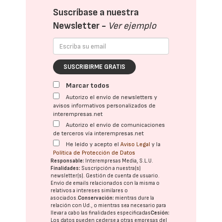
Suscríbase a nuestra
Newsletter -
Ver ejemplo
SUSCRIBIRME GRATIS
Marcar todos
Autorizo el envío de newsletters y
avisos informativos personalizados de
interempresas.net
Autorizo el envío de comunicaciones
de terceros vía interempresas.net
He leído y acepto el
Aviso Legal
y la
Política de Protección de Datos
Responsable:
Interempresas Media, S.L.U.
Finalidades:
Suscripción a nuestra(s)
newsletter(s). Gestión de cuenta de usuario.
Envío de emails relacionados con la misma o
relativos a intereses similares o
asociados.
Conservación:
mientras dure la
relación con Ud., o mientras sea necesario para
llevar a cabo las finalidades especificadas
Cesión:
Los datos pueden cederse a otras
empresas del