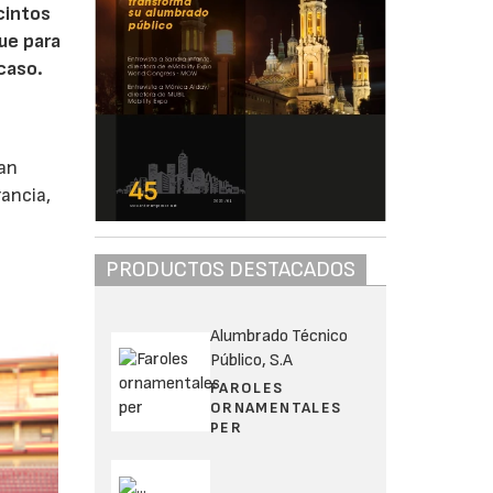
cintos
ue para
caso.
han
ancia,
PRODUCTOS DESTACADOS
Alumbrado Técnico
Público, S.A
FAROLES
ORNAMENTALES
PER