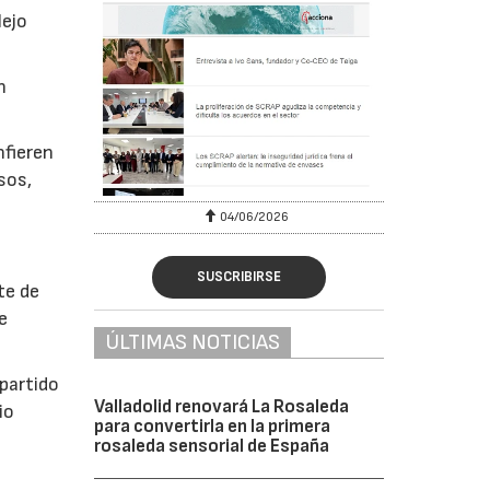
lejo
n
nfieren
sos,
04/06/2026
SUSCRIBIRSE
te de
e
ÚLTIMAS NOTICIAS
 partido
Valladolid renovará La Rosaleda
io
para convertirla en la primera
rosaleda sensorial de España