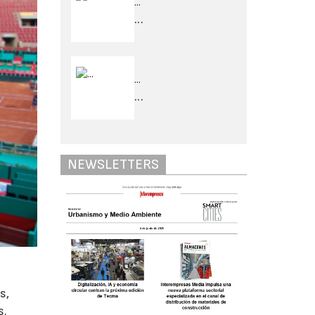
...
...
...
...
NEWSLETTERS
s,
s.