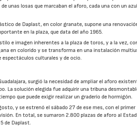
s de unas losas que marcaban el aforo, cada una con un azu
plástico de Daplast, en color granate, supone una renovació
portante en la plaza, que data del año 1965.
ilo e imagen inherentes a la plaza de toros, y a la vez, co
 gana en colorido y se transforma en una instalación multiu
e espectáculos culturales y de ocio.
04/06/2026
02/07/2026
Guadalajara, surgió la necesidad de ampliar el aforo existen
o. La solución elegida fue adquirir una tribuna desmontabl
l tiempo que puede exigir realizar un graderío de hormigón.
gosto, y se estrenó el sábado 27 de ese mes, con el primer
visión. En total, se sumaron 2.800 plazas de aforo al Estad
5 de Daplast.