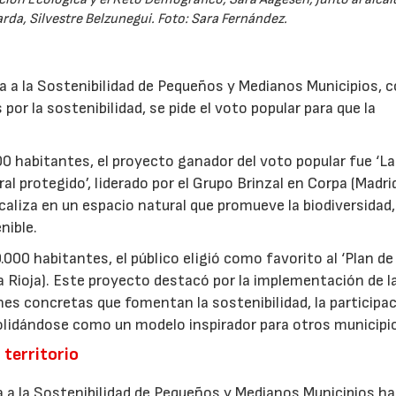
rda, Silvestre Belzunegui. Foto: Sara Fernández.
 a la Sostenibilidad de Pequeños y Medianos Municipios, c
or la sostenibilidad, se pide el voto popular para que la
0 habitantes, el proyecto ganador del voto popular fue ‘La
l protegido’, liderado por el Grupo Brinzal en Corpa (Madri
aliza en un espacio natural que promueve la biodiversidad,
nible.
.000 habitantes, el público eligió como favorito al ‘Plan de
La Rioja). Este proyecto destacó por la implementación de l
es concretas que fomentan la sostenibilidad, la participa
nsolidándose como un modelo inspirador para otros municipi
 territorio
 a la Sostenibilidad de Pequeños y Medianos Municipios ha