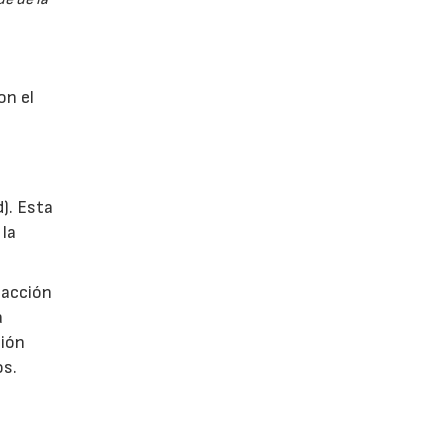
on el
d). Esta
 la
 acción
a
ción
os.