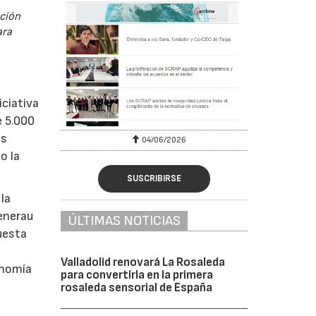
ición
ara
iciativa
e 5.000
as
04/06/2026
o la
SUSCRIBIRSE
la
Generau
ÚLTIMAS NOTICIAS
uesta
Valladolid renovará La Rosaleda
onomía
para convertirla en la primera
rosaleda sensorial de España