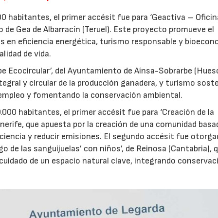
0 habitantes, el primer accésit fue para ‘Geactiva – Oficin
o de Gea de Albarracín (Teruel). Este proyecto promueve el
vas en eficiencia energética, turismo responsable y bioecon
lidad de vida.
be Ecocircular’, del Ayuntamiento de Aínsa-Sobrarbe (Huesc
egral y circular de la producción ganadera, y turismo soste
o empleo y fomentando la conservación ambiental.
.000 habitantes, el primer accésit fue para ‘Creación de la
enerife, que apuesta por la creación de una comunidad basa
ciencia y reducir emisiones. El segundo accésit fue otorga
go de las sanguijuelas’ con niños’, de Reinosa (Cantabria), 
y cuidado de un espacio natural clave, integrando conservac