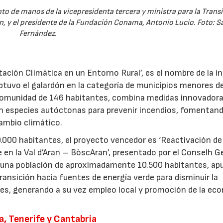
o de manos de la vicepresidenta tercera y ministra para la Trans
n, y el presidente de la Fundación Conama, Antonio Lucio. Foto: S
Fernández.
ción Climática en un Entorno Rural’, es el nombre de la in
btuvo el galardón en la categoría de municipios menores d
 comunidad de 146 habitantes, combina medidas innovador
02/07/2026
n especies autóctonas para prevenir incendios, fomentand
cambio climático.
0.000 habitantes, el proyecto vencedor es ‘Reactivación de 
e en la Val d’Aran – BòscAran’, presentado por el Conselh 
en una población de aproximadamente 10.500 habitantes, ap
transición hacia fuentes de energía verde para disminuir la
les, generando a su vez empleo local y promoción de la ec
a, Tenerife y Cantabria