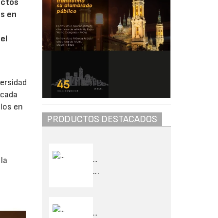
ectos
es en
el
versidad
 cada
llos en
PRODUCTOS DESTACADOS
...
 la
...
...