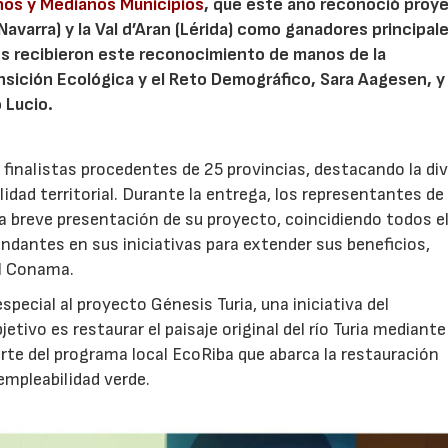
ños y Medianos Municipios
, que este año reconoció proy
varra) y la Val d’Aran (Lérida) como ganadores principal
os recibieron este reconocimiento de manos de la
ansición Ecológica y el Reto Demográfico, Sara Aagesen, y 
 Lucio.
 finalistas procedentes de 25 provincias, destacando la di
idad territorial. Durante la entrega, los representantes de
a breve presentación de su proyecto, coincidiendo todos e
undantes en sus iniciativas para extender sus beneficios,
el Conama.
ecial al proyecto Génesis Turia, una iniciativa del
tivo es restaurar el paisaje original del río Turia mediante
te del programa local EcoRiba que abarca la restauración
 empleabilidad verde.