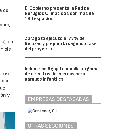
El Gobierno presenta la Red de
a de
Refugios Climáticos con más de
180 espacios
omía,
Zaragoza ejecutó el 77% de
a), un
Reluzes y prepara la segunda fase
del proyecto
nible
Industrias Agapito amplía su gama
da en
de circuitos de cuerdas para
parques infantiles
do a
que
ión y
EMPRESAS DESTACADAS
OTRAS SECCIONES