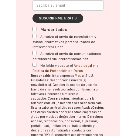
SUSCRIBIRME GRATIS
Marcar todos
Autorizo el envío de newsletters y
avisos informativos personalizados de
interempresas.net
Autorizo el envío de comunicaciones
de terceros vía interempresas.net
He leído y acepto el
Aviso Legal
y la
Política de Protección de Datos
Responsable:
Interempresas Media, S.L.U.
Finalidades:
Suscripción a nuestra(s)
newsletter(s). Gestión de cuenta de usuario.
Envío de emails relacionados con la misma o
relativos a intereses similares o
asociados.
Conservación:
mientras dure la
relación con Ud., o mientras sea necesario para
llevar a cabo las finalidades especificadas
Cesión:
Los datos pueden cederse a otras
empresas del
grupo
por motivos de gestión interna.
Derechos:
Acceso, rectificación, oposición, supresión,
portabilidad, limitación del tratatamiento y
decisiones automatizadas:
contacte con
nuestro DPD
. Si considera que el tratamiento no