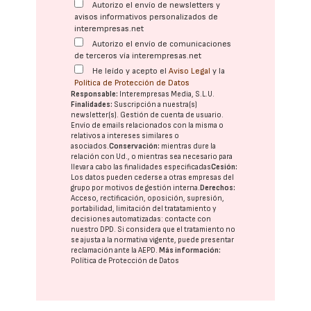
Autorizo el envío de newsletters y
avisos informativos personalizados de
interempresas.net
Autorizo el envío de comunicaciones
de terceros vía interempresas.net
He leído y acepto el
Aviso Legal
y la
Política de Protección de Datos
Responsable:
Interempresas Media, S.L.U.
Finalidades:
Suscripción a nuestra(s)
newsletter(s). Gestión de cuenta de usuario.
Envío de emails relacionados con la misma o
relativos a intereses similares o
asociados.
Conservación:
mientras dure la
relación con Ud., o mientras sea necesario para
llevar a cabo las finalidades especificadas
Cesión:
Los datos pueden cederse a otras
empresas del
grupo
por motivos de gestión interna.
Derechos:
Acceso, rectificación, oposición, supresión,
portabilidad, limitación del tratatamiento y
decisiones automatizadas:
contacte con
nuestro DPD
. Si considera que el tratamiento no
se ajusta a la normativa vigente, puede presentar
reclamación ante la
AEPD
.
Más información:
Política de Protección de Datos