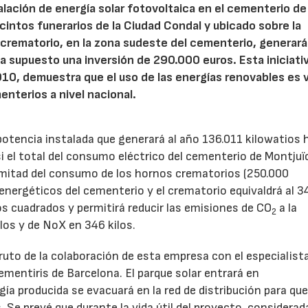
lación de energía solar fotovoltaica en el cementerio de
recintos funerarios de la Ciudad Condal y ubicado sobre la
 crematorio, en la zona sudeste del cementerio, generará
a supuesto una inversión de 290.000 euros. Esta iniciati
010, demuestra que el uso de las energías renovables es v
enterios a nivel nacional.
potencia instalada que generará al año 136.011 kilowatios h
i el total del consumo eléctrico del cementerio de Montjuï
a mitad del consumo de los hornos crematorios (250.000
nergéticos del cementerio y el crematorio equivaldrá al 3
s cuadrados y permitirá reducir las emisiones de CO
a la
2
los y de NoX en 346 kilos.
ruto de la colaboración de esta empresa con el especialist
ementiris de Barcelona. El parque solar entrará en
a producida se evacuará en la red de distribución para qu
 Se prevé que durante la vida útil del proyecto, considerad