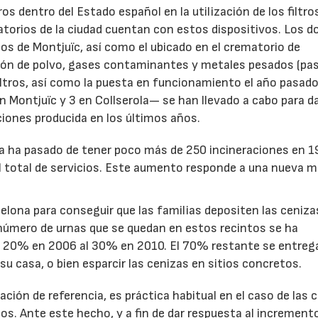
s dentro del Estado español en la utilización de los filtro
torios de la ciudad cuentan con estos dispositivos. Los d
ios de Montjuïc, así como el ubicado en el crematorio de
isión de polvo, gases contaminantes y metales pesados (p
iltros, así como la puesta en funcionamiento el año pasado
 Montjuïc y 3 en Collserola— se han llevado a cabo para d
ciones producida en los últimos años.
ana ha pasado de tener poco más de 250 incineraciones en 1
l total de servicios. Este aumento responde a una nueva 
elona para conseguir que las familias depositen las ceniza
 número de urnas que se quedan en estos recintos se ha
l 20% en 2006 al 30% en 2010. El 70% restante se entrega
su casa, o bien esparcir las cenizas en sitios concretos.
ción de referencia, es práctica habitual en el caso de las 
os. Ante este hecho, y a fin de dar respuesta al incremento