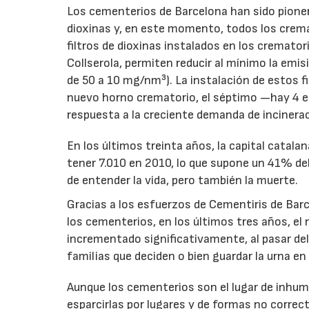
Los cementerios de Barcelona han sido pionero
dioxinas y, en este momento, todos los crema
filtros de dioxinas instalados en los cremator
Collserola, permiten reducir al mínimo la em
de 50 a 10 mg/nm³). La instalación de estos f
nuevo horno crematorio, el séptimo —hay 4 en
respuesta a la creciente demanda de incinera
En los últimos treinta años, la capital catal
tener 7.010 en 2010, lo que supone un 41% de
de entender la vida, pero también la muerte.
Gracias a los esfuerzos de Cementiris de Barc
los cementerios, en los últimos tres años, el
incrementado significativamente, al pasar de
familias que deciden o bien guardar la urna en 
Aunque los cementerios son el lugar de inhuma
esparcirlas por lugares y de formas no correct