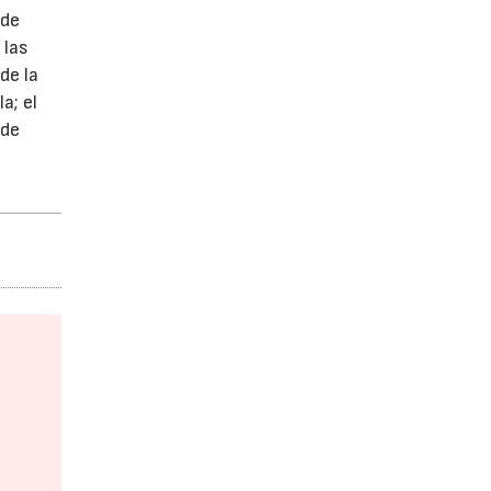
 de
 las
de la
a; el
 de