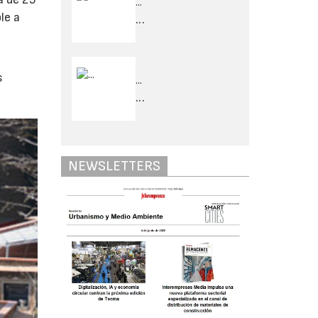
...
le a
...
s
...
...
NEWSLETTERS