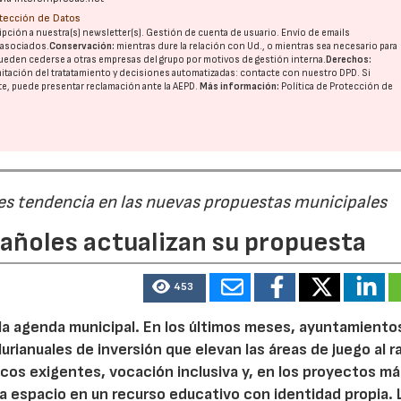
otección de Datos
pción a nuestra(s) newsletter(s). Gestión de cuenta de usuario. Envío de emails
o asociados.
Conservación:
mientras dure la relación con Ud., o mientras sea necesario para
ueden cederse a otras
empresas del grupo
por motivos de gestión interna.
Derechos:
imitación del tratatamiento y decisiones automatizadas:
contacte con nuestro DPD
. Si
nte, puede presentar reclamación ante la
AEPD
.
Más información:
Política de Protección de
 es tendencia en las nuevas propuestas municipales
pañoles actualizan su propuesta
453
 la agenda municipal. En los últimos meses, ayuntamiento
urianuales de inversión que elevan las áreas de juego al 
nicos exigentes, vocación inclusiva y, en los proyectos m
 espacio en un recurso educativo con identidad propia. 