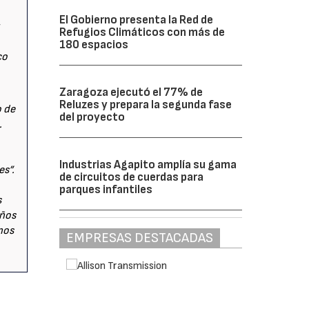
El Gobierno presenta la Red de
Refugios Climáticos con más de
180 espacios
co
Zaragoza ejecutó el 77% de
Reluzes y prepara la segunda fase
o de
del proyecto
.
Industrias Agapito amplía su gama
es”.
de circuitos de cuerdas para
parques infantiles
s
años
nos
EMPRESAS DESTACADAS