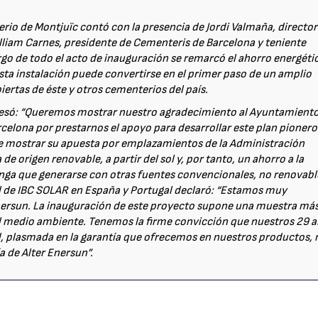
rio de Montjuïc contó con la presencia de Jordi Valmaña, director
illiam Carnes, presidente de Cementeris de Barcelona y teniente
rgo de todo el acto de inauguración se remarcó el ahorro energéti
esta instalación puede convertirse en el primer paso de un amplio
ertas de éste y otros cementerios del país.
presó: “Queremos mostrar nuestro agradecimiento al Ayuntamient
celona por prestarnos el apoyo para desarrollar este plan pionero
e mostrar su apuesta por emplazamientos de la Administración
de origen renovable, a partir del sol y, por tanto, un ahorro a la
nga que generarse con otras fuentes convencionales, no renovabl
ral de IBC SOLAR en España y Portugal declaró: “Estamos muy
Enersun. La inauguración de este proyecto supone una muestra má
l medio ambiente. Tenemos la firme convicción que nuestros 29 
ad, plasmada en la garantía que ofrecemos en nuestros productos, 
a de Alter Enersun”.