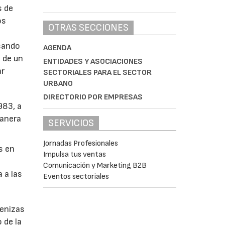
s de
os
OTRAS SECCIONES
asando
AGENDA
 de un
ENTIDADES Y ASOCIACIONES
ar
SECTORIALES PARA EL SECTOR
URBANO
DIRECTORIO POR EMPRESAS
983, a
manera
SERVICIOS
Jornadas Profesionales
s en
Impulsa tus ventas
Comunicación y Marketing B2B
 a las
Eventos sectoriales
cenizas
 de la