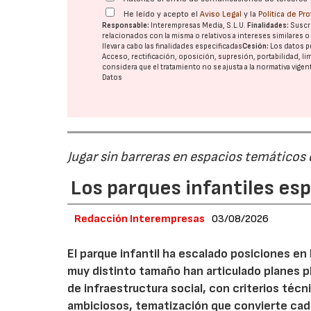
He leído y acepto el
Aviso Legal
y la
Política de Pr
Responsable:
Interempresas Media, S.L.U.
Finalidades:
Suscri
relacionados con la misma o relativos a intereses similares 
llevar a cabo las finalidades especificadas
Cesión:
Los datos p
Acceso, rectificación, oposición, supresión, portabilidad, l
considera que el tratamiento no se ajusta a la normativa vige
Datos
Jugar sin barreras en espacios temáticos
Los parques infantiles es
Redacción Interempresas
03/08/2026
El parque infantil ha escalado posiciones en
muy distinto tamaño han articulado planes pl
de infraestructura social, con criterios téc
ambiciosos, tematización que convierte cada