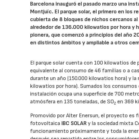
Barcelona inauguró el pasado marzo una insta
Montjuïc. El parque solar, el primero en los 
cubierta de 8 bloques de nichos cercanos al
alrededor de 136.000 kilowatios por hora y h
pionera, que comenzó a principios del año 2
en distintos ámbitos y ampliable a otros cem
El parque solar cuenta con 100 kilowatios de 
equivalente al consumo de 46 familias o a cas
durante un año (150.000 kilowatios hora) y l
kilowatios por hora). Sumados los consumos e
instalación ocupa una superficie de 700 metro
atmósfera en 135 toneladas, de SO
en 369 ki
2
Promovido por Alter Enersun, el proyecto es f
fotovoltaica
IBC SOLAR
y la sociedad mixta C
funcionamiento próximamente y toda la energí
después sea repartida entre los consumidores.