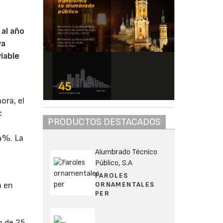
 al año
va
iable
ora, el
c
PRODUCTOS DESTACADOS
4%. La
Alumbrado Técnico
Público, S.A
FAROLES
ORNAMENTALES
a en
PER
e
a de 25