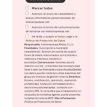
Marcar todos
Autorizo el envío de newsletters y
avisos informativos personalizados de
interempresas.net
Autorizo el envío de comunicaciones
de terceros vía interempresas.net
He leído y acepto el
Aviso Legal
y la
Política de Protección de Datos
Responsable:
Interempresas Media, S.L.U.
Finalidades:
Suscripción a nuestra(s)
newsletter(s). Gestión de cuenta de usuario.
Envío de emails relacionados con la misma o
relativos a intereses similares o
asociados.
Conservación:
mientras dure la
relación con Ud., o mientras sea necesario para
llevar a cabo las finalidades especificadas
Cesión:
Los datos pueden cederse a otras
empresas del
grupo
por motivos de gestión interna.
Derechos:
Acceso, rectificación, oposición, supresión,
portabilidad, limitación del tratatamiento y
decisiones automatizadas:
contacte con
nuestro DPD
. Si considera que el tratamiento no
se ajusta a la normativa vigente, puede presentar
reclamación ante la
AEPD
.
Más información:
Política de Protección de Datos