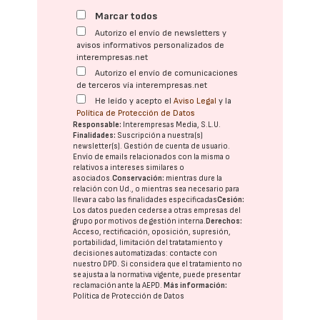
Marcar todos
Autorizo el envío de newsletters y
avisos informativos personalizados de
interempresas.net
Autorizo el envío de comunicaciones
de terceros vía interempresas.net
He leído y acepto el
Aviso Legal
y la
Política de Protección de Datos
Responsable:
Interempresas Media, S.L.U.
Finalidades:
Suscripción a nuestra(s)
newsletter(s). Gestión de cuenta de usuario.
Envío de emails relacionados con la misma o
relativos a intereses similares o
asociados.
Conservación:
mientras dure la
relación con Ud., o mientras sea necesario para
llevar a cabo las finalidades especificadas
Cesión:
Los datos pueden cederse a otras
empresas del
grupo
por motivos de gestión interna.
Derechos:
Acceso, rectificación, oposición, supresión,
portabilidad, limitación del tratatamiento y
decisiones automatizadas:
contacte con
nuestro DPD
. Si considera que el tratamiento no
se ajusta a la normativa vigente, puede presentar
reclamación ante la
AEPD
.
Más información:
Política de Protección de Datos